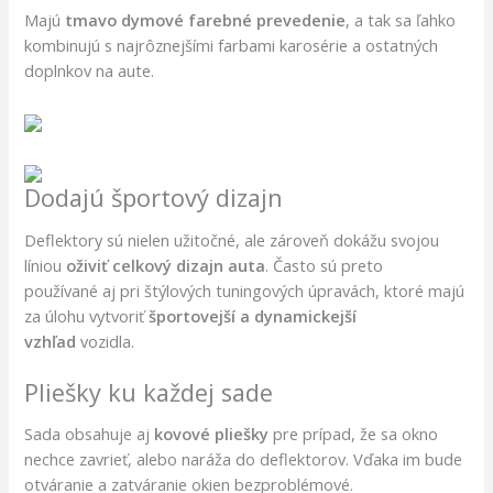
Majú
tmavo dymové farebné prevedenie
, a tak sa ľahko
kombinujú s najrôznejšími farbami karosérie a ostatných
doplnkov na aute.
Dodajú športový dizajn
Deflektory sú nielen užitočné, ale zároveň dokážu svojou
líniou
oživiť celkový dizajn auta
. Často sú preto
používané aj pri štýlových tuningových úpravách, ktoré majú
za úlohu vytvoriť
športovejší a dynamickejší
vzhľad
vozidla.
Pliešky ku každej sade
Sada obsahuje aj
kovové pliešky
pre prípad, že sa okno
nechce zavrieť, alebo naráža do deflektorov. Vďaka im bude
otváranie a zatváranie okien bezproblémové.