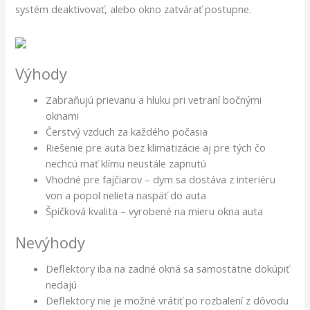
systém deaktivovať, alebo okno zatvárať postupne.
Výhody
Zabraňujú prievanu a hluku pri vetraní bočnými
oknami
Čerstvý vzduch za každého počasia
Riešenie pre auta bez klimatizácie aj pre tých čo
nechcú mať klímu neustále zapnutú
Vhodné pre fajčiarov – dym sa dostáva z interiéru
von a popol nelieta naspäť do auta
Špičková kvalita – vyrobené na mieru okna auta
Nevýhody
Deflektory iba na zadné okná sa samostatne dokúpiť
nedajú
Deflektory nie je možné vrátiť po rozbalení z dôvodu