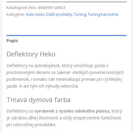
Katalógové číslo:
d466981a68c3
Kategórie:
Auto-moto
,
Další produkty
,
Tuning
,
Tuning karosérie
Popis
Deflektory Heko
Deflektory sú autodoplnok, ktorý umožňuje jazdu s
pootvorenými oknami za takmer všetkých poveternostných
podmienok, rovnako tak minimalizujú prievan pri rýchlejšej
jazde. A ani tým ich výhody nekončia.
Tmavá dymová farba
Deflektory
sú
vyrobené z vysoko odolného plastu,
ktorý
je zárukou dlhej životnosti a vždy stopercentné funkčnosti
pri celoročnej prevádzke.