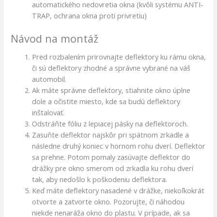
automatického nedovretia okna (kvôli systému ANTI-
TRAP, ochrana okna proti privretiu)
Návod na montáž
Pred rozbalením prirovnajte deflektory ku rámu okna,
či sú deflektory zhodné a správne vybrané na váš
automobil.
Ak máte správne deflektory, stiahnite okno úplne
dole a očistite miesto, kde sa budú deflektory
inštalovať.
Odstráňte fóliu z lepiacej pásky na deflektoroch.
Zasuňte deflektor najskôr pri spätnom zrkadle a
následne druhý koniec v hornom rohu dverí. Deflektor
sa prehne. Potom pomaly zasúvajte deflektor do
drážky pre okno smerom od zrkadla ku rohu dverí
tak, aby nedošlo k poškodeniu deflektora.
Keď máte deflektory nasadené v drážke, niekoľkokrát
otvorte a zatvorte okno. Pozorujte, či náhodou
niekde nenaráža okno do plastu. V prípade, ak sa