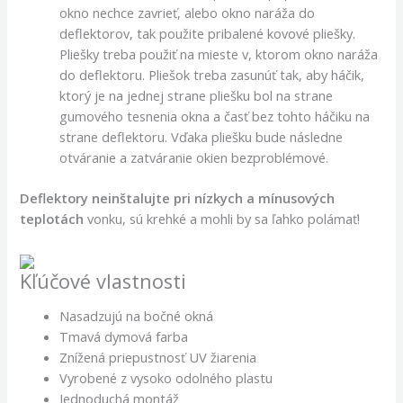
okno nechce zavrieť, alebo okno naráža do
deflektorov, tak použite pribalené kovové pliešky.
Pliešky treba použiť na mieste v, ktorom okno naráža
do deflektoru. Pliešok treba zasunúť tak, aby háčik,
ktorý je na jednej strane pliešku bol na strane
gumového tesnenia okna a časť bez tohto háčiku na
strane deflektoru. Vďaka pliešku bude následne
otváranie a zatváranie okien bezproblémové.
Deflektory neinštalujte pri nízkych a mínusových
teplotách
vonku, sú krehké a mohli by sa ľahko polámať!
Kľúčové vlastnosti
Nasadzujú na bočné okná
Tmavá dymová farba
Znížená priepustnosť UV žiarenia
Vyrobené z vysoko odolného plastu
Jednoduchá montáž