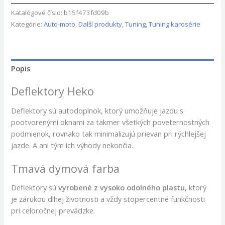
Katalógové číslo:
b15f473fd09b
Kategórie:
Auto-moto
,
Další produkty
,
Tuning
,
Tuning karosérie
Popis
Deflektory Heko
Deflektory sú autodoplnok, ktorý umožňuje jazdu s
pootvorenými oknami za takmer všetkých poveternostných
podmienok, rovnako tak minimalizujú prievan pri rýchlejšej
jazde. A ani tým ich výhody nekončia.
Tmavá dymová farba
Deflektory
sú
vyrobené z vysoko odolného plastu,
ktorý
je zárukou dlhej životnosti a vždy stopercentné funkčnosti
pri celoročnej prevádzke.