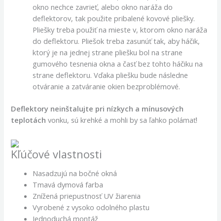
okno nechce zavrieť, alebo okno naráža do
deflektorov, tak použite pribalené kovové pliešky.
Pliešky treba použiť na mieste v, ktorom okno naráža
do deflektoru. Pliešok treba zasunúť tak, aby háčik,
ktorý je na jednej strane pliešku bol na strane
gumového tesnenia okna a časť bez tohto háčiku na
strane deflektoru. Vďaka pliešku bude následne
otváranie a zatváranie okien bezproblémové.
Deflektory neinštalujte pri nízkych a mínusových
teplotách
vonku, sú krehké a mohli by sa ľahko polámať!
Kľúčové vlastnosti
Nasadzujú na bočné okná
Tmavá dymová farba
Znížená priepustnosť UV žiarenia
Vyrobené z vysoko odolného plastu
Jednoduchá montáž