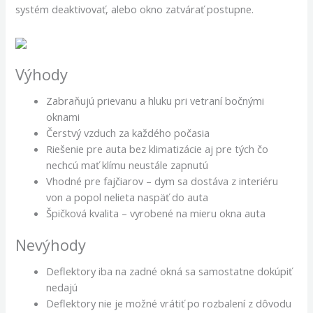
systém deaktivovať, alebo okno zatvárať postupne.
Výhody
Zabraňujú prievanu a hluku pri vetraní bočnými
oknami
Čerstvý vzduch za každého počasia
Riešenie pre auta bez klimatizácie aj pre tých čo
nechcú mať klímu neustále zapnutú
Vhodné pre fajčiarov – dym sa dostáva z interiéru
von a popol nelieta naspäť do auta
Špičková kvalita – vyrobené na mieru okna auta
Nevýhody
Deflektory iba na zadné okná sa samostatne dokúpiť
nedajú
Deflektory nie je možné vrátiť po rozbalení z dôvodu