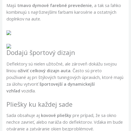
Majú
tmavo dymové farebné prevedenie
, a tak sa ľahko
kombinujú s najrôznejšími farbami karosérie a ostatných
doplnkov na aute.
Dodajú športový dizajn
Deflektory sú nielen užitočné, ale zároveň dokážu svojou
líniou
oživiť celkový dizajn auta
. Často sú preto
používané aj pri štýlových tuningových úpravách, ktoré majú
za úlohu vytvoriť
športovejší a dynamickejší
vzhľad
vozidla.
Pliešky ku každej sade
Sada obsahuje aj
kovové pliešky
pre prípad, že sa okno
nechce zavrieť, alebo naráža do deflektorov. Vďaka im bude
otváranie a zatváranie okien bezproblémové.