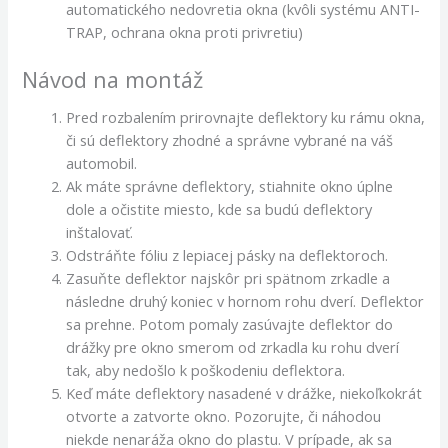
automatického nedovretia okna (kvôli systému ANTI-
TRAP, ochrana okna proti privretiu)
Návod na montáž
Pred rozbalením prirovnajte deflektory ku rámu okna,
či sú deflektory zhodné a správne vybrané na váš
automobil.
Ak máte správne deflektory, stiahnite okno úplne
dole a očistite miesto, kde sa budú deflektory
inštalovať.
Odstráňte fóliu z lepiacej pásky na deflektoroch.
Zasuňte deflektor najskôr pri spätnom zrkadle a
následne druhý koniec v hornom rohu dverí. Deflektor
sa prehne. Potom pomaly zasúvajte deflektor do
drážky pre okno smerom od zrkadla ku rohu dverí
tak, aby nedošlo k poškodeniu deflektora.
Keď máte deflektory nasadené v drážke, niekoľkokrát
otvorte a zatvorte okno. Pozorujte, či náhodou
niekde nenaráža okno do plastu. V prípade, ak sa