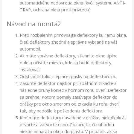
automatického nedovretia okna (kvôli systému ANTI-
TRAP, ochrana okna proti privretiu)
Návod na montáž
Pred rozbalením prirovnajte deflektory ku rámu okna,
či sú deflektory zhodné a správne vybrané na váš
automobil.
Ak máte správne deflektory, stiahnite okno úplne
dole a očistite miesto, kde sa budú deflektory
inštalovať.
Odstráňte fóliu z lepiacej pásky na deflektoroch.
Zasuňte deflektor najskôr pri spätnom zrkadle a
následne druhý koniec v hornom rohu dverí. Deflektor
sa prehne. Potom pomaly zasúvajte deflektor do
drážky pre okno smerom od zrkadla ku rohu dverí
tak, aby nedošlo k poškodeniu deflektora.
Keď máte deflektory nasadené v drážke, niekoľkokrát
otvorte a zatvorte okno. Pozorujte, či náhodou
niekde nenaráža okno do plastu. V prípade, ak sa