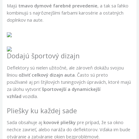
Majú
tmavo dymové farebné prevedenie
, a tak sa ľahko
kombinujú s najrôznejšími farbami karosérie a ostatných
doplnkov na aute.
Dodajú športový dizajn
Deflektory sú nielen užitočné, ale zároveň dokážu svojou
líniou
oživiť celkový dizajn auta
. Často sú preto
používané aj pri štýlových tuningových úpravách, ktoré majú
za úlohu vytvoriť
športovejší a dynamickejší
vzhľad
vozidla.
Pliešky ku každej sade
Sada obsahuje aj
kovové pliešky
pre prípad, že sa okno
nechce zavrieť, alebo naráža do deflektorov. Vďaka im bude
otváranie a zatváranie okien bezproblémové.