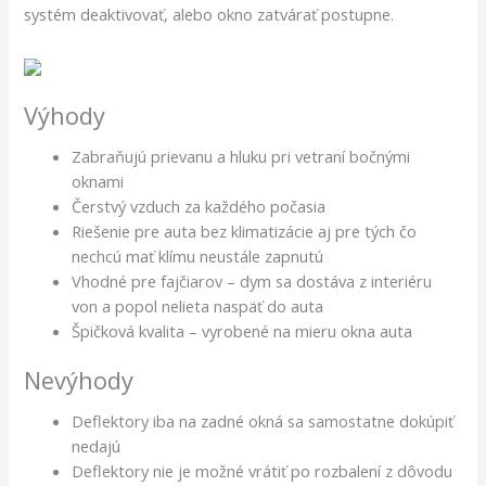
systém deaktivovať, alebo okno zatvárať postupne.
Výhody
Zabraňujú prievanu a hluku pri vetraní bočnými
oknami
Čerstvý vzduch za každého počasia
Riešenie pre auta bez klimatizácie aj pre tých čo
nechcú mať klímu neustále zapnutú
Vhodné pre fajčiarov – dym sa dostáva z interiéru
von a popol nelieta naspäť do auta
Špičková kvalita – vyrobené na mieru okna auta
Nevýhody
Deflektory iba na zadné okná sa samostatne dokúpiť
nedajú
Deflektory nie je možné vrátiť po rozbalení z dôvodu