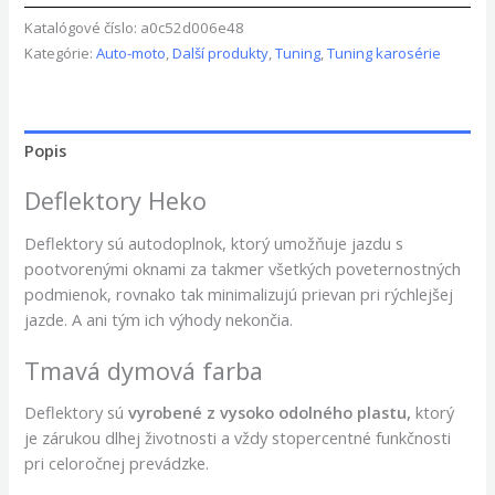
Katalógové číslo:
a0c52d006e48
Kategórie:
Auto-moto
,
Další produkty
,
Tuning
,
Tuning karosérie
Popis
Deflektory Heko
Deflektory sú autodoplnok, ktorý umožňuje jazdu s
pootvorenými oknami za takmer všetkých poveternostných
podmienok, rovnako tak minimalizujú prievan pri rýchlejšej
jazde. A ani tým ich výhody nekončia.
Tmavá dymová farba
Deflektory
sú
vyrobené z vysoko odolného plastu,
ktorý
je zárukou dlhej životnosti a vždy stopercentné funkčnosti
pri celoročnej prevádzke.