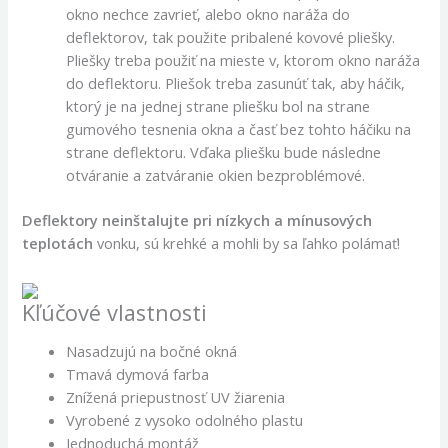
okno nechce zavrieť, alebo okno naráža do
deflektorov, tak použite pribalené kovové pliešky.
Pliešky treba použiť na mieste v, ktorom okno naráža
do deflektoru. Pliešok treba zasunúť tak, aby háčik,
ktorý je na jednej strane pliešku bol na strane
gumového tesnenia okna a časť bez tohto háčiku na
strane deflektoru. Vďaka pliešku bude následne
otváranie a zatváranie okien bezproblémové.
Deflektory neinštalujte pri nízkych a mínusových
teplotách
vonku, sú krehké a mohli by sa ľahko polámať!
Kľúčové vlastnosti
Nasadzujú na bočné okná
Tmavá dymová farba
Znížená priepustnosť UV žiarenia
Vyrobené z vysoko odolného plastu
Jednoduchá montáž