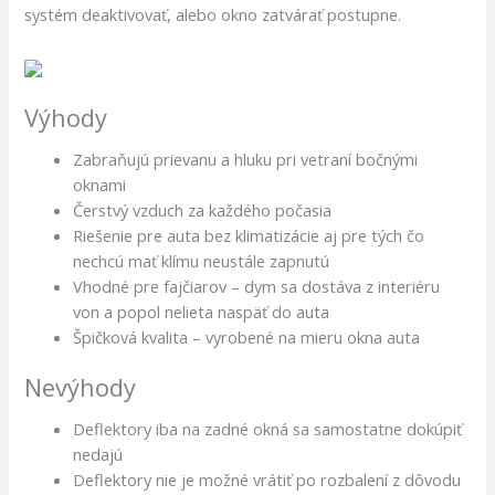
systém deaktivovať, alebo okno zatvárať postupne.
Výhody
Zabraňujú prievanu a hluku pri vetraní bočnými
oknami
Čerstvý vzduch za každého počasia
Riešenie pre auta bez klimatizácie aj pre tých čo
nechcú mať klímu neustále zapnutú
Vhodné pre fajčiarov – dym sa dostáva z interiéru
von a popol nelieta naspäť do auta
Špičková kvalita – vyrobené na mieru okna auta
Nevýhody
Deflektory iba na zadné okná sa samostatne dokúpiť
nedajú
Deflektory nie je možné vrátiť po rozbalení z dôvodu