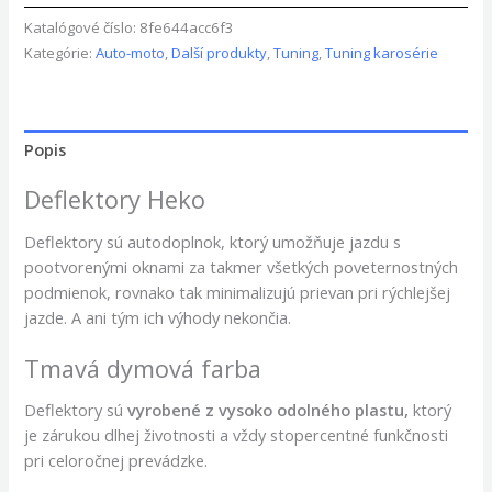
Katalógové číslo:
8fe644acc6f3
Kategórie:
Auto-moto
,
Další produkty
,
Tuning
,
Tuning karosérie
Popis
Deflektory Heko
Deflektory sú autodoplnok, ktorý umožňuje jazdu s
pootvorenými oknami za takmer všetkých poveternostných
podmienok, rovnako tak minimalizujú prievan pri rýchlejšej
jazde. A ani tým ich výhody nekončia.
Tmavá dymová farba
Deflektory
sú
vyrobené z vysoko odolného plastu,
ktorý
je zárukou dlhej životnosti a vždy stopercentné funkčnosti
pri celoročnej prevádzke.