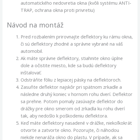
automatického nedovretia okna (kvôli systému ANTI-
TRAP, ochrana okna proti privretiu)
Návod na montáž
Pred rozbalením prirovnajte deflektory ku rámu okna,
či sú deflektory zhodné a správne vybrané na váš
automobil.
Ak máte správne deflektory, stiahnite okno úplne
dole a očistite miesto, kde sa budú deflektory
inštalovať.
Odstráňte fóliu z lepiacej pásky na deflektoroch.
Zasuňte deflektor najskôr pri spätnom zrkadle a
následne druhý koniec v hornom rohu dverí. Deflektor
sa prehne. Potom pomaly zasúvajte deflektor do
drážky pre okno smerom od zrkadla ku rohu dverí
tak, aby nedošlo k poškodeniu deflektora.
Keď máte deflektory nasadené v drážke, niekoľkokrát
otvorte a zatvorte okno. Pozorujte, či náhodou
niekde nenaráža okno do plastu. V prípade, ak sa