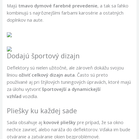
Majú
tmavo dymové farebné prevedenie
, a tak sa ľahko
kombinujú s najrôznejšími farbami karosérie a ostatných
doplnkov na aute.
Dodajú športový dizajn
Deflektory sú nielen užitočné, ale zároveň dokážu svojou
líniou
oživiť celkový dizajn auta
. Často sú preto
používané aj pri štýlových tuningových úpravách, ktoré majú
za úlohu vytvoriť
športovejší a dynamickejší
vzhľad
vozidla.
Pliešky ku každej sade
Sada obsahuje aj
kovové pliešky
pre prípad, že sa okno
nechce zavrieť, alebo naráža do deflektorov. Vďaka im bude
otváranie a zatváranie okien bezproblémové.