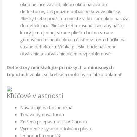
okno nechce zavrieť, alebo okno naráža do
deflektorov, tak použite pribalené kovové pliešky.
Pliešky treba použiť na mieste v, ktorom okno naráža
do deflektoru. Pliešok treba zasunúť tak, aby háčik,
ktorý je na jednej strane pliešku bol na strane
gumového tesnenia okna a časť bez tohto háčiku na
strane deflektoru. Vďaka pliešku bude následne
otváranie a zatváranie okien bezproblémové.
Deflektory neinštalujte pri nízkych a mínusových
teplotách
vonku, sú krehké a mohli by sa ľahko polámať!
Kľúčové vlastnosti
Nasadzujú na bočné okná
Tmavá dymová farba
Znížená priepustnosť UV žiarenia
Vyrobené z vysoko odolného plastu
Jednoduchá montáž