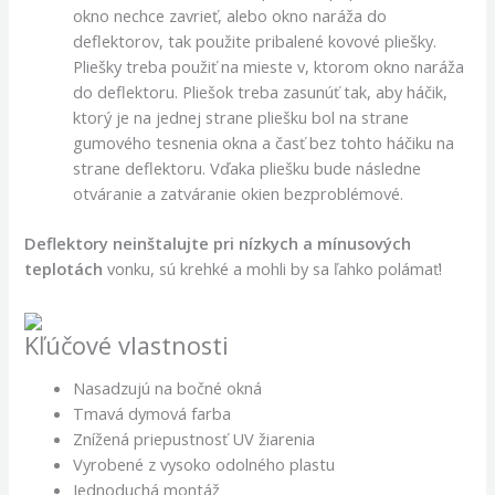
okno nechce zavrieť, alebo okno naráža do
deflektorov, tak použite pribalené kovové pliešky.
Pliešky treba použiť na mieste v, ktorom okno naráža
do deflektoru. Pliešok treba zasunúť tak, aby háčik,
ktorý je na jednej strane pliešku bol na strane
gumového tesnenia okna a časť bez tohto háčiku na
strane deflektoru. Vďaka pliešku bude následne
otváranie a zatváranie okien bezproblémové.
Deflektory neinštalujte pri nízkych a mínusových
teplotách
vonku, sú krehké a mohli by sa ľahko polámať!
Kľúčové vlastnosti
Nasadzujú na bočné okná
Tmavá dymová farba
Znížená priepustnosť UV žiarenia
Vyrobené z vysoko odolného plastu
Jednoduchá montáž