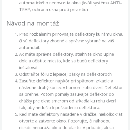
automatického nedovretia okna (kvôli systému ANTI-
TRAP, ochrana okna proti privretiu)
Návod na montáž
Pred rozbalením prirovnajte deflektory ku rámu okna,
či sú deflektory zhodné a správne vybrané na váš
automobil.
Ak máte správne deflektory, stiahnite okno úplne
dole a očistite miesto, kde sa budú deflektory
inštalovať.
Odstráňte fóliu z lepiacej pásky na deflektoroch.
Zasuňte deflektor najskôr pri spätnom zrkadle a
následne druhý koniec v hornom rohu dverí. Deflektor
sa prehne. Potom pomaly zasúvajte deflektor do
drážky pre okno smerom od zrkadla ku rohu dverí
tak, aby nedošlo k poškodeniu deflektora.
Keď máte deflektory nasadené v drážke, niekoľkokrát
otvorte a zatvorte okno. Pozorujte, či náhodou
niekde nenaráža okno do plastu. V prípade, ak sa