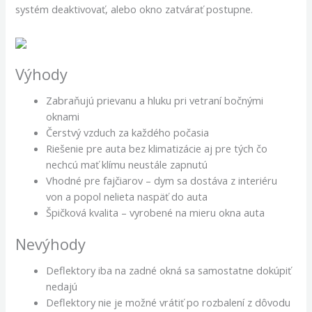
systém deaktivovať, alebo okno zatvárať postupne.
Výhody
Zabraňujú prievanu a hluku pri vetraní bočnými
oknami
Čerstvý vzduch za každého počasia
Riešenie pre auta bez klimatizácie aj pre tých čo
nechcú mať klímu neustále zapnutú
Vhodné pre fajčiarov – dym sa dostáva z interiéru
von a popol nelieta naspäť do auta
Špičková kvalita – vyrobené na mieru okna auta
Nevýhody
Deflektory iba na zadné okná sa samostatne dokúpiť
nedajú
Deflektory nie je možné vrátiť po rozbalení z dôvodu