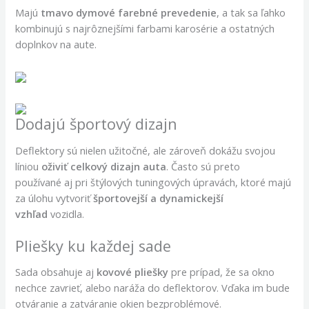
Majú
tmavo dymové farebné prevedenie
, a tak sa ľahko
kombinujú s najrôznejšími farbami karosérie a ostatných
doplnkov na aute.
Dodajú športový dizajn
Deflektory sú nielen užitočné, ale zároveň dokážu svojou
líniou
oživiť celkový dizajn auta
. Často sú preto
používané aj pri štýlových tuningových úpravách, ktoré majú
za úlohu vytvoriť
športovejší a dynamickejší
vzhľad
vozidla.
Pliešky ku každej sade
Sada obsahuje aj
kovové pliešky
pre prípad, že sa okno
nechce zavrieť, alebo naráža do deflektorov. Vďaka im bude
otváranie a zatváranie okien bezproblémové.