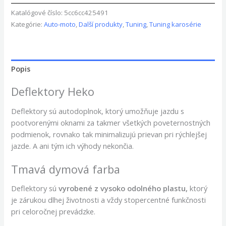
Katalógové číslo:
5cc6cc425491
Kategórie:
Auto-moto
,
Další produkty
,
Tuning
,
Tuning karosérie
Popis
Deflektory Heko
Deflektory sú autodoplnok, ktorý umožňuje jazdu s
pootvorenými oknami za takmer všetkých poveternostných
podmienok, rovnako tak minimalizujú prievan pri rýchlejšej
jazde. A ani tým ich výhody nekončia.
Tmavá dymová farba
Deflektory
sú
vyrobené z vysoko odolného plastu,
ktorý
je zárukou dlhej životnosti a vždy stopercentné funkčnosti
pri celoročnej prevádzke.