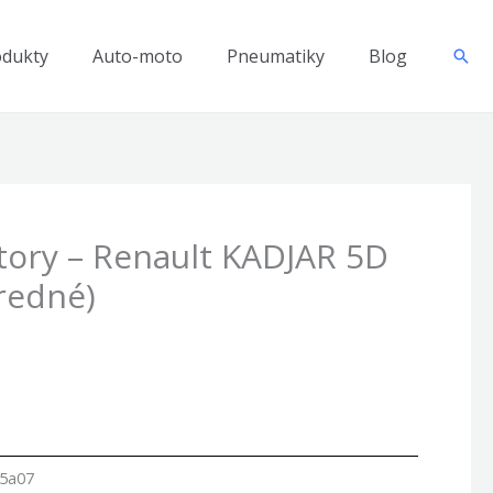
odukty
Auto-moto
Pneumatiky
Blog
Hľad
tory – Renault KADJAR 5D
redné)
f5a07