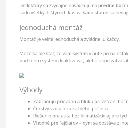
Deflektory sa zvyčajne nasadzujú na
predné bočn
sadu všetkých štyroch kusov. Samostatne sa nedajú
Jednoduchá montáž
Montáž je veľmi jednoduchá a zvládne ju každý.
Môže sa ale stať, že vám systém v aute po nainšta
buď tento systém deaktivovať, alebo okno zatvára
Výhody
Zabraňujú prievanu a hluku pri vetraní bo
Čerstvý vzduch za každého počasia
Riešenie pre auta bez klimatizácie aj pre t
Vhodné pre fajčiarov – dym sa dostáva z int