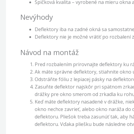
Špičková kvalita – vyrobené na mieru okna 
Nevýhody
Deflektory iba na zadné okná sa samostatn
Deflektory nie je možné vrátiť po rozbalení
Návod na montáž
Pred rozbalením prirovnajte deflektory ku r
Ak máte správne deflektory, stiahnite okno ú
Odstráňte fóliu z lepiacej pásky na deflektor
Zasuňte deflektor najskôr pri spätnom zrka
drážky pre okno smerom od zrkadla ku rohu 
Keď máte deflektory nasadené v drážke, niek
okno nechce zavrieť, alebo okno naráža do d
deflektoru. Pliešok treba zasunúť tak, aby h
deflektoru. Vďaka pliešku bude následne ot