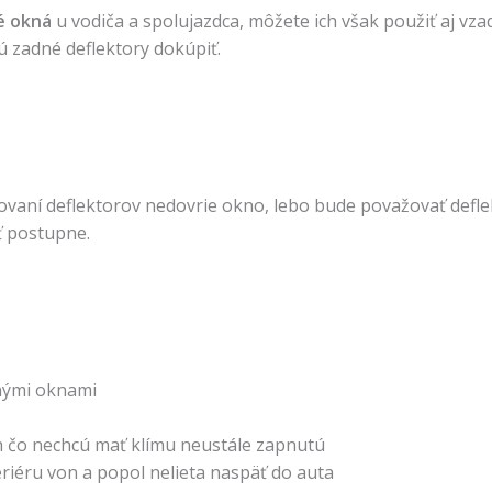
é okná
u vodiča a spolujazdca, môžete ich však použiť aj 
 zadné deflektory dokúpiť.
lovaní deflektorov nedovrie okno, lebo bude považovať defl
ť postupne.
čnými oknami
ých čo nechcú mať klímu neustále zapnutú
eriéru von a popol nelieta naspäť do auta