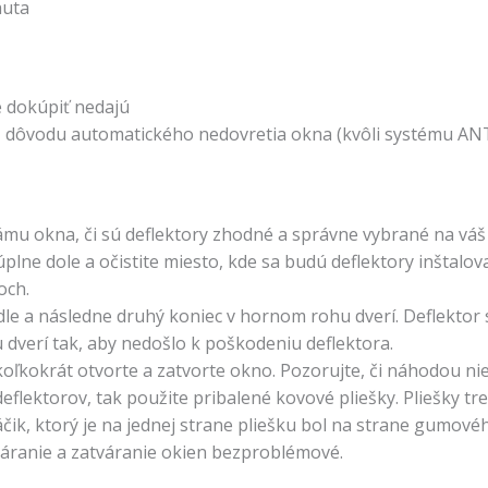
auta
e dokúpiť nedajú
 z dôvodu automatického nedovretia okna (kvôli systému ANT
ámu okna, či sú deflektory zhodné a správne vybrané na váš
plne dole a očistite miesto, kde sa budú deflektory inštalova
och.
dle a následne druhý koniec v hornom rohu dverí. Deflektor
dverí tak, aby nedošlo k poškodeniu deflektora.
oľkokrát otvorte a zatvorte okno. Pozorujte, či náhodou ni
eflektorov, tak použite pribalené kovové pliešky. Pliešky t
áčik, ktorý je na jednej strane pliešku bol na strane gumov
váranie a zatváranie okien bezproblémové.