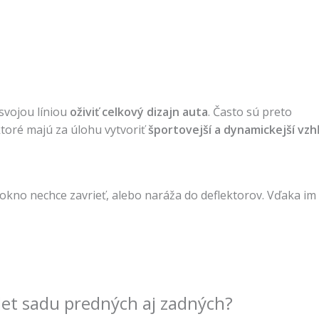
svojou líniou
oživiť celkový dizajn auta
. Často sú preto
ktoré majú za úlohu vytvoriť
športovejší a dynamickejší vzh
 okno nechce zavrieť, alebo naráža do deflektorov. Vďaka im
et sadu predných aj zadných?