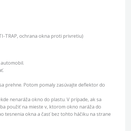
I-TRAP, ochrana okna proti privretiu)
 automobil.
ť.
 sa prehne. Potom pomaly zasúvajte deflektor do
ekde nenaráža okno do plastu. V prípade, ak sa
reba použiť na mieste v, ktorom okno naráža do
ého tesnenia okna a časť bez tohto háčiku na strane