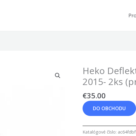
Pr
Heko Deflek
2015- 2ks (p
€
35.00
DO OBCHODU
Katalógové číslo:
ac64fdb