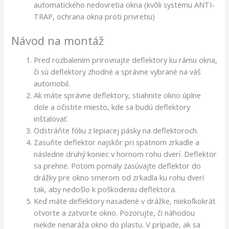
automatického nedovretia okna (kvôli systému ANTI-
TRAP, ochrana okna proti privretiu)
Návod na montáž
Pred rozbalením prirovnajte deflektory ku rámu okna,
či sú deflektory zhodné a správne vybrané na váš
automobil.
Ak máte správne deflektory, stiahnite okno úplne
dole a očistite miesto, kde sa budú deflektory
inštalovať.
Odstráňte fóliu z lepiacej pásky na deflektoroch.
Zasuňte deflektor najskôr pri spätnom zrkadle a
následne druhý koniec v hornom rohu dverí. Deflektor
sa prehne. Potom pomaly zasúvajte deflektor do
drážky pre okno smerom od zrkadla ku rohu dverí
tak, aby nedošlo k poškodeniu deflektora.
Keď máte deflektory nasadené v drážke, niekoľkokrát
otvorte a zatvorte okno. Pozorujte, či náhodou
niekde nenaráža okno do plastu. V prípade, ak sa