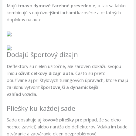
Majú
tmavo dymové farebné prevedenie
, a tak sa ľahko
kombinujú s najrôznejšími farbami karosérie a ostatných
doplnkov na aute.
Dodajú športový dizajn
Deflektory sú nielen užitočné, ale zároveň dokážu svojou
líniou
oživiť celkový dizajn auta
. Často sú preto
používané aj pri štýlových tuningových úpravách, ktoré majú
za úlohu vytvoriť
športovejší a dynamickejší
vzhľad
vozidla.
Pliešky ku každej sade
Sada obsahuje aj
kovové pliešky
pre prípad, že sa okno
nechce zavrieť, alebo naráža do deflektorov. Vďaka im bude
otváranie a zatváranie okien bezproblémové.