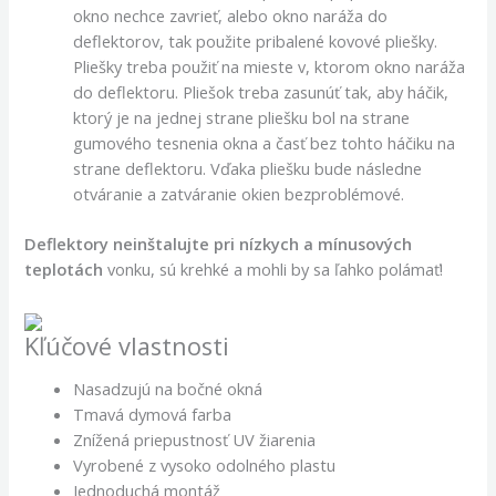
okno nechce zavrieť, alebo okno naráža do
deflektorov, tak použite pribalené kovové pliešky.
Pliešky treba použiť na mieste v, ktorom okno naráža
do deflektoru. Pliešok treba zasunúť tak, aby háčik,
ktorý je na jednej strane pliešku bol na strane
gumového tesnenia okna a časť bez tohto háčiku na
strane deflektoru. Vďaka pliešku bude následne
otváranie a zatváranie okien bezproblémové.
Deflektory neinštalujte pri nízkych a mínusových
teplotách
vonku, sú krehké a mohli by sa ľahko polámať!
Kľúčové vlastnosti
Nasadzujú na bočné okná
Tmavá dymová farba
Znížená priepustnosť UV žiarenia
Vyrobené z vysoko odolného plastu
Jednoduchá montáž