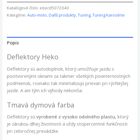
Katalógové číslo:
e6ecd5072040
Kategórie:
Auto-moto
,
Další produkty
,
Tuning
,
Tuning karosérie
Popis
Deflektory Heko
Deflektory sú autodoplnok, ktorý umožňuje jazdu s
pootvorenými oknami za takmer všetkých poveternostných
podmienok, rovnako tak minimalizujú prievan pri rýchlejšej
jazde. A ani tým ich výhody nekončia.
Tmavá dymová farba
Deflektory
sú
vyrobené z vysoko odolného plastu,
ktorý
je zárukou dlhej životnosti a vždy stopercentné funkčnosti
pri celoročnej prevádzke.