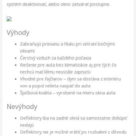
systém deaktivovať, alebo okno zatvárať postupne.
Výhody
Zabraňujú prievanu a hluku pri vetraní bočnými
oknami
Čerstvý vzduch za každého počasia
Riešenie pre auta bez klimatizácie aj pre tých čo
nechcú mať klímu neustále zapnutú
Vhodné pre fajčiarov – dym sa dostáva z interiéru
von a popol nelieta naspäť do auta
Špičková kvalita – vyrobené na mieru okna auta
Nevýhody
Deflektory iba na zadné okná sa samostatne dokúpiť
nedajú
Deflektory nie je možné vrátiť po rozbalení z dôvodu