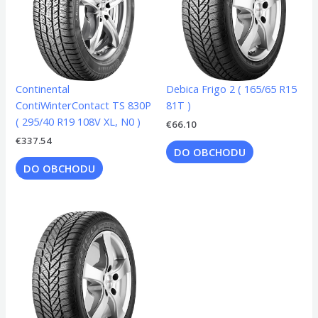
Continental
Debica Frigo 2 ( 165/65 R15
ContiWinterContact TS 830P
81T )
( 295/40 R19 108V XL, N0 )
€
66.10
€
337.54
DO OBCHODU
DO OBCHODU