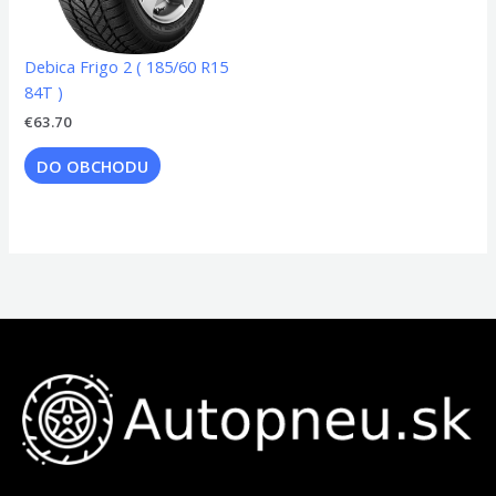
Debica Frigo 2 ( 185/60 R15
84T )
€
63.70
DO OBCHODU