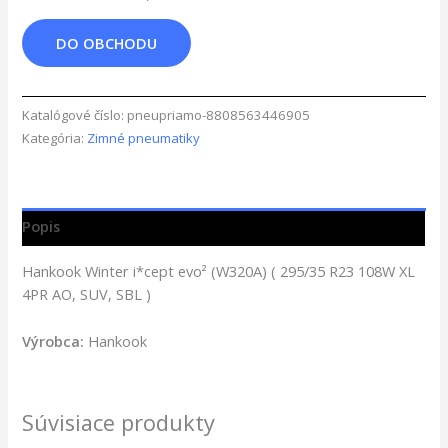
DO OBCHODU
Katalógové číslo:
pneupriamo-8808563446905
Kategória:
Zimné pneumatiky
Popis
Hankook Winter i*cept evo² (W320A) ( 295/35 R23 108W XL
4PR AO, SUV, SBL )
Výrobca:
Hankook
Súvisiace produkty