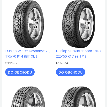
Dunlop Winter Response 2 (
Dunlop SP Winter Sport 4D (
175/70 R14 88T XL )
225/60 R17 99H * )
€
111.32
€
183.24
DO OBCHODU
DO OBCHODU