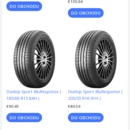
€
130.04
DO OBCHODU
DO OBCHODU
Dunlop Sport BluResponse (
Dunlop Sport BluResponse (
185/60 R15 84H )
205/55 R16 91H )
€
90.45
€
80.54
DO OBCHODU
DO OBCHODU