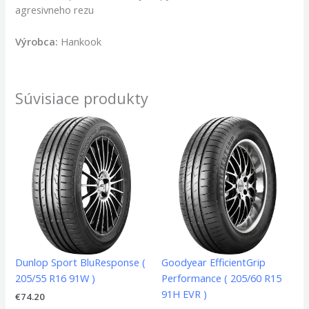
agresivneho rezu
Výrobca:
Hankook
Súvisiace produkty
Dunlop Sport BluResponse (
Goodyear EfficientGrip
205/55 R16 91W )
Performance ( 205/60 R15
91H EVR )
€
74.20