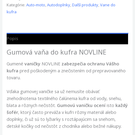
Kategórie:
Auto-moto
,
Autodoplnky
,
Další produkty
,
Vane do
kufra
Popis
Gumová vaňa do kufra NOVLINE
Gumené
vaničky
NOVLINE
zabezpečia ochranu Vášho
kufra
pred poškodeným a znečistením od prepravovaného
tovaru.
Vďaka gumovej vaničke sa už nemusíte obávať
znehodnotenia textilného čalúnenia kufra od vody, snehu,
blata a rôznych nečistôt.
Gumovú vaničku ocení
isto
každý
šofér
, ktorý často preváža v kufri rôzny materiál alebo
doplnky, či už sú to lyžiarky s roztápajúcim sa snehom,
detské kočíky od nečistôt z chodníka alebo bežné nákupy.