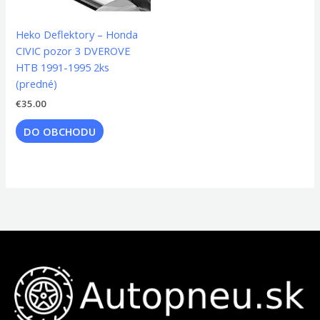
Heko Deflektory – Honda
CIVIC pozor 3 DVEROVE
HTB 1991-1995 2ks
(predné)
€
35.00
DO OBCHODU