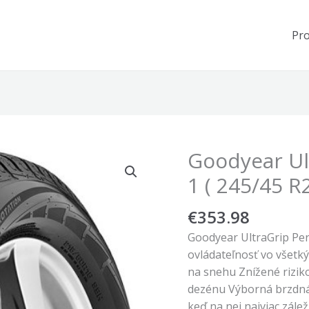
Pr
Goodyear Ul
1 ( 245/45 R
€
353.98
Goodyear UltraGrip Per
ovládateľnosť vo všet
na snehu Znížené rizi
dezénu Výborná brzdná
keď na nej najviac zále