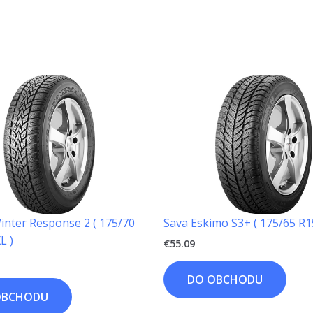
nter Response 2 ( 175/70
Sava Eskimo S3+ ( 175/65 R1
L )
€
55.09
DO OBCHODU
OBCHODU