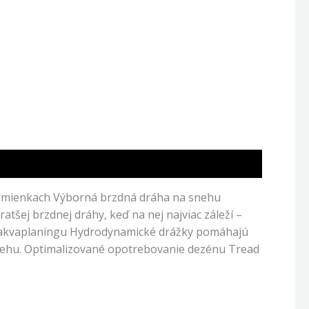
odmienkach Výborná brzdná dráha na snehu
ej brzdnej dráhy, keď na nej najviac záleží –
o akvaplaningu Hydrodynamické drážky pomáhajú
snehu. Optimalizované opotrebovanie dezénu Tread