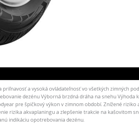
 priľnavosť a vysoká ovládateľnosť vo všetkých zimných p
ebovanie dezénu Výborná brzdná dráha na snehu Výhoda kratš
odyear pre špičkový výkon v zimnom období. Znížené rizik
nie rizika akvaplaningu a zlepšenie trakcie na kašovitom 
nú indikáciu opotrebovania dezénu.