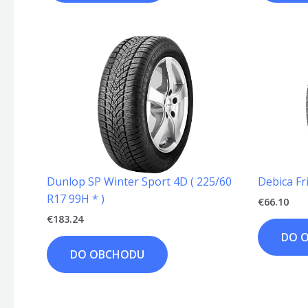
Dunlop SP Winter Sport 4D ( 225/60
Debica Fr
R17 99H * )
€
66.10
€
183.24
DO 
DO OBCHODU