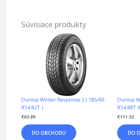
Súvisiace produkty
Dunlop Winter Response 2 ( 185/60
Dunlop Wi
R14 82T )
R14 88T X
€
63.89
€
111.32
DO OBCHODU
DO 