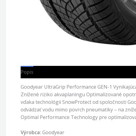
Popis
Goodyear UltraGrip Performance GEN-1 Vynikajúca
Znížené riziko akvaplaningu Optimalizované opotr
vďaka technológii SnowProtect od spoločnosti Go
odvádzať vodu mimo povrch pneumatiky – na zníže
Optimal Performance Technology pre optimalizova
Výrobca:
Goodyear