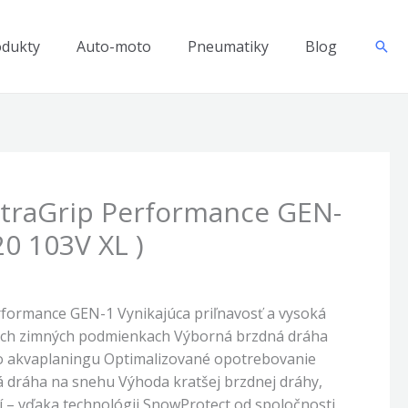
odukty
Auto-moto
Pneumatiky
Blog
Hľad
traGrip Performance GEN-
20 103V XL )
formance GEN-1 Vynikajúca priľnavosť a vysoká
kých zimných podmienkach Výborná brzdná dráha
ko akvaplaningu Optimalizované opotrebovanie
 dráha na snehu Výhoda kratšej brzdnej dráhy,
ží – vďaka technológii SnowProtect od spoločnosti