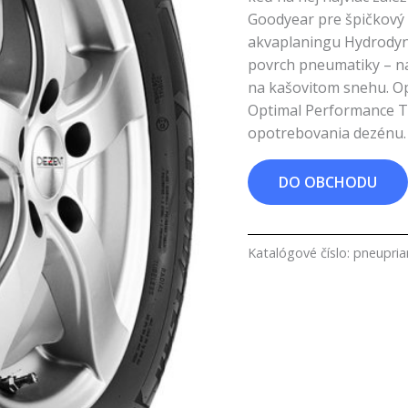
Goodyear pre špičkový 
akvaplaningu Hydrody
povrch pneumatiky – na 
na kašovitom snehu. O
Optimal Performance T
opotrebovania dezénu.
DO OBCHODU
Katalógové číslo:
pneupri