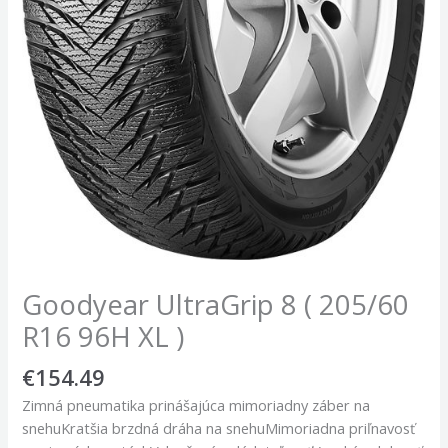
Goodyear UltraGrip 8 ( 205/60
R16 96H XL )
€
154.49
Zimná pneumatika prinášajúca mimoriadny záber na
snehuKratšia brzdná dráha na snehuMimoriadna priľnavosť