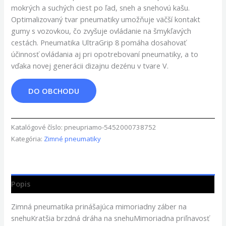
mokrých a suchých ciest po ľad, sneh a snehovú kašu.
Optimalizovaný tvar pneumatiky umožňuje väčší kontakt
gumy s vozovkou, čo zvyšuje ovládanie na šmykľavých
cestách. Pneumatika UltraGrip 8 pomáha dosahovať
účinnosť ovládania aj pri opotrebovaní pneumatiky, a to
vďaka novej generácii dizajnu dezénu v tvare V.
DO OBCHODU
Katalógové číslo:
pneupriamo-5452000738752
Kategória:
Zimné pneumatiky
Popis
Zimná pneumatika prinášajúca mimoriadny záber na
snehuKratšia brzdná dráha na snehuMimoriadna priľnavosť