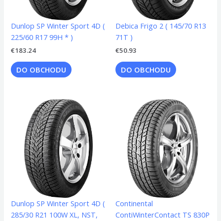
Dunlop SP Winter Sport 4D (
Debica Frigo 2 ( 145/70 R13
225/60 R17 99H * )
71T )
€
183.24
€
50.93
DO OBCHODU
DO OBCHODU
Dunlop SP Winter Sport 4D (
Continental
285/30 R21 100W XL, NST,
ContiWinterContact TS 830P