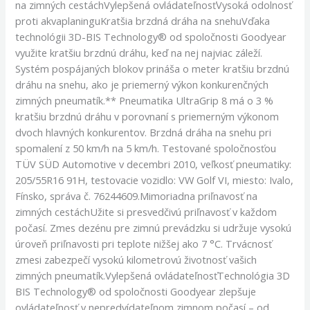
na zimných cestáchVylepšená ovládateľnosťVysoká odolnosť
proti akvaplaninguKratšia brzdná dráha na snehuVďaka
technológii 3D-BIS Technology® od spoločnosti Goodyear
využite kratšiu brzdnú dráhu, keď na nej najviac záleží.
Systém pospájaných blokov prináša o meter kratšiu brzdnú
dráhu na snehu, ako je priemerný výkon konkurenčných
zimných pneumatík.** Pneumatika UltraGrip 8 má o 3 %
kratšiu brzdnú dráhu v porovnaní s priemerným výkonom
dvoch hlavných konkurentov. Brzdná dráha na snehu pri
spomalení z 50 km/h na 5 km/h. Testované spoločnosťou
TÜV SÜD Automotive v decembri 2010, veľkosť pneumatiky:
205/55R16 91H, testovacie vozidlo: VW Golf VI, miesto: Ivalo,
Fínsko, správa č. 76244609.Mimoriadna priľnavosť na
zimných cestáchUžite si presvedčivú priľnavosť v každom
počasí. Zmes dezénu pre zimnú prevádzku si udržuje vysokú
úroveň priľnavosti pri teplote nižšej ako 7 °C. Trvácnosť
zmesi zabezpečí vysokú kilometrovú životnosť vašich
zimných pneumatík.Vylepšená ovládateľnosťTechnológia 3D
BIS Technology® od spoločnosti Goodyear zlepšuje
ovládateľnosť v nepredvídateľnom zimnom počasí – od