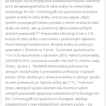
na zimných cestáchVylepšená ovládateľnosťVysoká odolnosť
proti akvaplaninguKratšia brzdná dráha na snehuVďaka
technológii 3D-BIS Technology® od spoločnosti Goodyear
využite kratšiu brzdnú dráhu, keď na nej najviac záleží.
Systém pospájaných blokov prináša o meter kratšiu brzdnú
dráhu na snehu, ako je priemerný výkon konkurenčných
zimných pneumatík.** Pneumatika UltraGrip 8 má o 3 %
kratšiu brzdnú dráhu v porovnaní s priemerným výkonom
dvoch hlavných konkurentov. Brzdná dráha na snehu pri
spomalení z 50 km/h na 5 km/h. Testované spoločnosťou
TÜV SÜD Automotive v decembri 2010, veľkosť pneumatiky:
205/55R16 91H, testovacie vozidlo: VW Golf VI, miesto: Ivalo,
Fínsko, správa č. 76244609.Mimoriadna priľnavosť na
zimných cestáchUžite si presvedčivú priľnavosť v každom
počasí. Zmes dezénu pre zimnú prevádzku si udržuje vysokú
úroveň priľnavosti pri teplote nižšej ako 7 °C. Trvácnosť
zmesi zabezpečí vysokú kilometrovú životnosť vašich
zimných pneumatík.Vylepšená ovládateľnosťTechnológia 3D
BIS Technology® od spoločnosti Goodyear zlepšuje
ovládateľnosť v nepredvídateľnom zimnom počasí – od