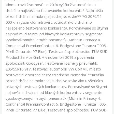
kilometrová životnosť – o 20 % vyššia životnosť ako u
druhého najlepšieho testovaného konkurenta* Najkratšia
brzdná dráha na mokrej aj suchej vozovke** *O 20 %/11
000 km vyššia kilometrová životnosť ako u druhého
najlepšieho testovaného konkurenta. Porovnávané so štyrmi
najnovšími dizajnmi od hlavných konkurentov v segmente
vysokovýkonných letných pneumatík (Michelin Primacy 4,
Continental PremiumContact 6, Bridgestone Turanza T005,
Pirelli Cinturato P7 Blue). Testované spoločnosťou TÜV SÜD
Product Service GmbH v novembri 2019 z poverenia
spoločnosti Goodyear. Testované rozmery pneumatík:
205/55R16 91V, testovací automobil: VW Golf VII, miesto
testovania: otvorené cesty stredného Nemecka. **Kratšia
brzdná dráha na mokrej aj suchej vozovke ako u všetkých
ostatných testovaných konkurentov. Porovnávané so štyrmi
najnovšími dizajnmi od hlavných konkurentov v segmente
vysokovýkonných letných pneumatík (Michelin Primacy 4,
Continental PremiumContact 6, Bridgestone Turanza T005,
Pirelli Cinturato P7 Blue).Testované spoločnosťou TÜV SÜD