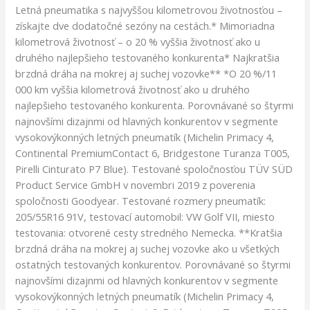
Letná pneumatika s najvyššou kilometrovou životnosťou –
získajte dve dodatočné sezóny na cestách.* Mimoriadna
kilometrová životnosť – o 20 % vyššia životnosť ako u
druhého najlepšieho testovaného konkurenta* Najkratšia
brzdná dráha na mokrej aj suchej vozovke** *O 20 %/11
000 km vyššia kilometrová životnosť ako u druhého
najlepšieho testovaného konkurenta. Porovnávané so štyrmi
najnovšími dizajnmi od hlavných konkurentov v segmente
vysokovýkonných letných pneumatík (Michelin Primacy 4,
Continental PremiumContact 6, Bridgestone Turanza T005,
Pirelli Cinturato P7 Blue). Testované spoločnosťou TÜV SÜD
Product Service GmbH v novembri 2019 z poverenia
spoločnosti Goodyear. Testované rozmery pneumatík:
205/55R16 91V, testovací automobil: VW Golf VII, miesto
testovania: otvorené cesty stredného Nemecka. **Kratšia
brzdná dráha na mokrej aj suchej vozovke ako u všetkých
ostatných testovaných konkurentov. Porovnávané so štyrmi
najnovšími dizajnmi od hlavných konkurentov v segmente
vysokovýkonných letných pneumatík (Michelin Primacy 4,