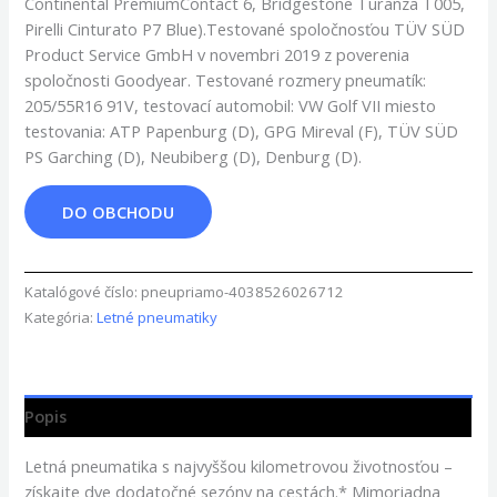
Continental PremiumContact 6, Bridgestone Turanza T005,
Pirelli Cinturato P7 Blue).Testované spoločnosťou TÜV SÜD
Product Service GmbH v novembri 2019 z poverenia
spoločnosti Goodyear. Testované rozmery pneumatík:
205/55R16 91V, testovací automobil: VW Golf VII miesto
testovania: ATP Papenburg (D), GPG Mireval (F), TÜV SÜD
PS Garching (D), Neubiberg (D), Denburg (D).
DO OBCHODU
Katalógové číslo:
pneupriamo-4038526026712
Kategória:
Letné pneumatiky
Popis
Letná pneumatika s najvyššou kilometrovou životnosťou –
získajte dve dodatočné sezóny na cestách.* Mimoriadna