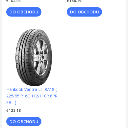
€
104.03
€
166.19
DO OBCHODU
DO OBCHODU
Hankook Vantra LT RA18 (
225/65 R16C 112/110R 8PR
SBL )
€
128.18
DO OBCHODU