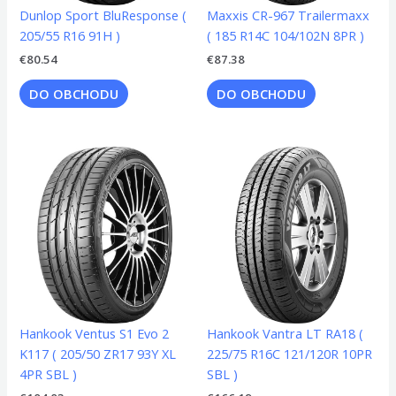
Dunlop Sport BluResponse (
Maxxis CR-967 Trailermaxx
205/55 R16 91H )
( 185 R14C 104/102N 8PR )
€
80.54
€
87.38
DO OBCHODU
DO OBCHODU
Hankook Ventus S1 Evo 2
Hankook Vantra LT RA18 (
K117 ( 205/50 ZR17 93Y XL
225/75 R16C 121/120R 10PR
4PR SBL )
SBL )