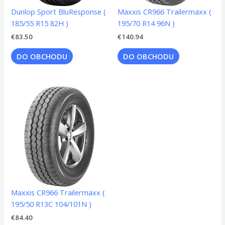
Dunlop Sport BluResponse (
Maxxis CR966 Trailermaxx (
185/55 R15 82H )
195/70 R14 96N )
€
83.50
€
140.94
DO OBCHODU
DO OBCHODU
Maxxis CR966 Trailermaxx (
195/50 R13C 104/101N )
€
84.40