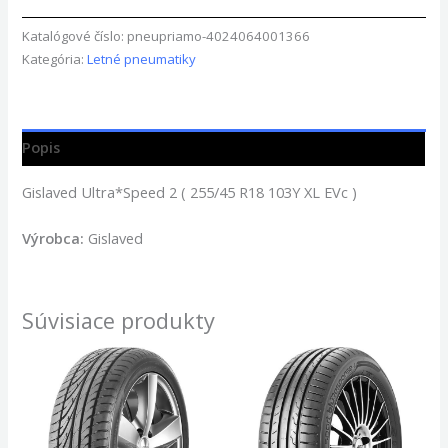
Katalógové číslo:
pneupriamo-4024064001366
Kategória:
Letné pneumatiky
Popis
Gislaved Ultra*Speed 2 ( 255/45 R18 103Y XL EVc )
Výrobca:
Gislaved
Súvisiace produkty