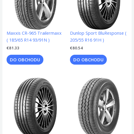
Maxxis CR-965 Trailermaxx
Dunlop Sport BluResponse (
( 185/65 R14 93/91N )
205/55 R16 91H )
€
81.33
€
80.54
DO OBCHODU
DO OBCHODU