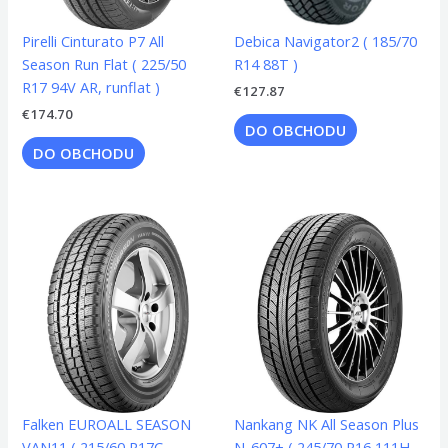
Pirelli Cinturato P7 All
Debica Navigator2 ( 185/70
Season Run Flat ( 225/50
R14 88T )
R17 94V AR, runflat )
€
127.87
€
174.70
DO OBCHODU
DO OBCHODU
Falken EUROALL SEASON
Nankang NK All Season Plus
VAN11 ( 215/60 R17C
N-607+ ( 245/70 R16 111H