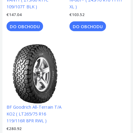
109/107T BLK )
XL )
€
147.04
€
103.52
DO OBCHODU
DO OBCHODU
BF Goodrich All-Terrain T/A
KO2 ( LT265/75 R16
119/116R 8PR RWL )
€
280.92