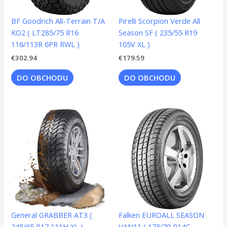
BF Goodrich All-Terrain T/A
Pirelli Scorpion Verde All
KO2 ( LT285/75 R16
Season SF ( 235/55 R19
116/113R 6PR RWL )
105V XL )
€
302.94
€
179.59
DO OBCHODU
DO OBCHODU
General GRABBER AT3 (
Falken EUROALL SEASON
245/65 R17 111H XL )
VAN11 ( 175/70 R14C