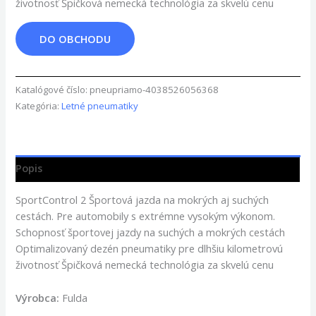
životnosť Špičková nemecká technológia za skvelú cenu
DO OBCHODU
Katalógové číslo:
pneupriamo-4038526056368
Kategória:
Letné pneumatiky
Popis
SportControl 2 Športová jazda na mokrých aj suchých
cestách. Pre automobily s extrémne vysokým výkonom.
Schopnosť športovej jazdy na suchých a mokrých cestách
Optimalizovaný dezén pneumatiky pre dlhšiu kilometrovú
životnosť Špičková nemecká technológia za skvelú cenu
Výrobca:
Fulda