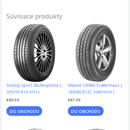
Súvisiace produkty
Dunlop Sport BluResponse (
Maxxis CR966 Trailermaxx (
205/55 R16 91H )
185/60 R12C 104/101N )
€
80.54
€
87.39
DO OBCHODU
DO OBCHODU