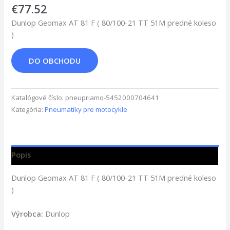
€
77.52
Dunlop Geomax AT 81 F ( 80/100-21 TT 51M predné koleso
)
DO OBCHODU
Katalógové číslo:
pneupriamo-5452000704641
Kategória:
Pneumatiky pre motocykle
Popis
Dunlop Geomax AT 81 F ( 80/100-21 TT 51M predné koleso
)
Výrobca:
Dunlop