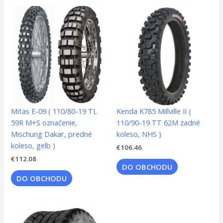
Mitas E-09 ( 110/80-19 TL
Kenda K785 Millville II (
59R M+S označenie,
110/90-19 TT 62M zadné
Mischung Dakar, predné
koleso, NHS )
koleso, gelb )
€
106.46
€
112.08
DO OBCHODU
DO OBCHODU