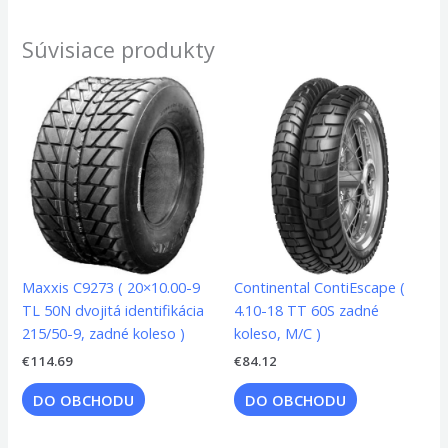
Súvisiace produkty
Maxxis C9273 ( 20×10.00-9
Continental ContiEscape (
TL 50N dvojitá identifikácia
4.10-18 TT 60S zadné
215/50-9, zadné koleso )
koleso, M/C )
€
114.69
€
84.12
DO OBCHODU
DO OBCHODU