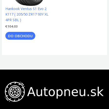
Hankook Ventus S1 Evo 2
K117 ( 205/50 ZR17 93Y XL
4PR SBL )
€
104.03
DO OBCHODU