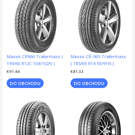
Maxxis CR966 Trailermaxx (
Maxxis CR-965 Trailermaxx
195/60 R12C 104/102N )
( 185/65 R14 93/91N )
€
91.44
€
81.33
DO OBCHODU
DO OBCHODU