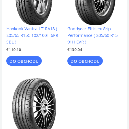
Hankook Vantra LT RA18 (
Goodyear EfficientGrip
205/65 R15C 102/100T 6PR
Performance ( 205/60 R15
SBL )
91H EVR )
€
110.10
€
130.04
DO OBCHODU
DO OBCHODU