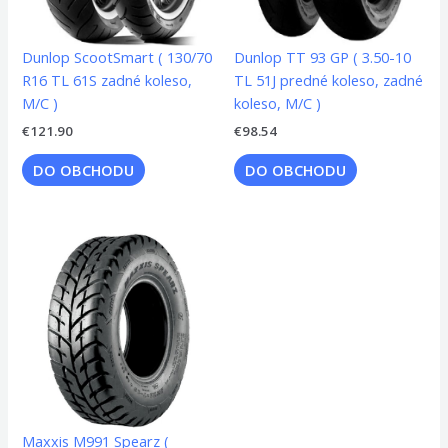
Dunlop ScootSmart ( 130/70
Dunlop TT 93 GP ( 3.50-10
R16 TL 61S zadné koleso,
TL 51J predné koleso, zadné
M/C )
koleso, M/C )
€
121.90
€
98.54
DO OBCHODU
DO OBCHODU
Maxxis M991 Spearz (