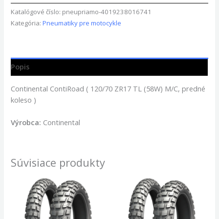
Katalógové číslo:
pneupriamo-4019238016741
Kategória:
Pneumatiky pre motocykle
Popis
Continental ContiRoad ( 120/70 ZR17 TL (58W) M/C, predné
koleso )
Výrobca:
Continental
Súvisiace produkty