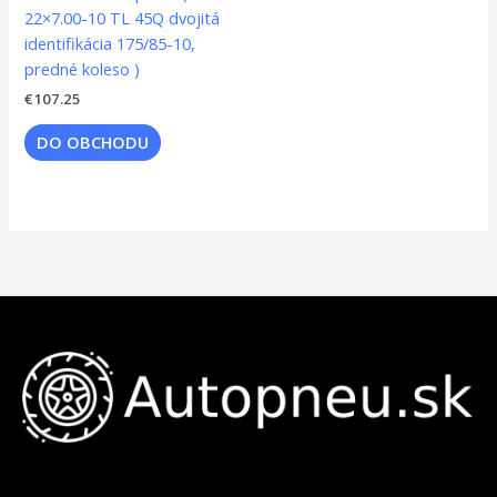
22×7.00-10 TL 45Q dvojitá
identifikácia 175/85-10,
predné koleso )
€
107.25
DO OBCHODU