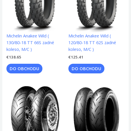
Michelin Anakee Wild (
Michelin Anakee Wild (
130/80-18 TT 66S zadné
120/80-18 TT 62S zadné
koleso, M/C )
koleso, M/C )
€
138.65
€
125.41
DO OBCHODU
DO OBCHODU