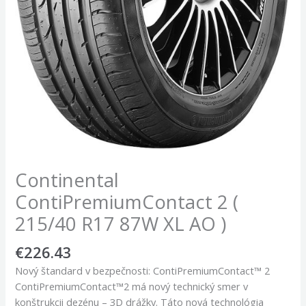
Continental
ContiPremiumContact 2 (
215/40 R17 87W XL AO )
€
226.43
Nový štandard v bezpečnosti: ContiPremiumContact™ 2
ContiPremiumContact™2 má nový technický smer v
konštrukcii dezénu – 3D drážky. Táto nová technológia