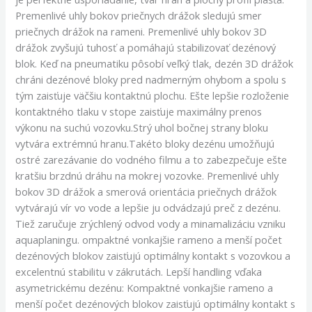
Premenlivé uhly bokov priečnych drážok sledujú smer
priečnych drážok na rameni. Premenlivé uhly bokov 3D
drážok zvyšujú tuhosť a pomáhajú stabilizovať dezénový
blok. Keď na pneumatiku pôsobí veľký tlak, dezén 3D drážok
chráni dezénové bloky pred nadmerným ohybom a spolu s
tým zaisťuje väčšiu kontaktnú plochu. Ešte lepšie rozloženie
kontaktného tlaku v stope zaisťuje maximálny prenos
výkonu na suchú vozovku.Strý uhol bočnej strany bloku
vytvára extrémnú hranu.Takéto bloky dezénu umožňujú
ostré zarezávanie do vodného filmu a to zabezpečuje ešte
kratšiu brzdnú dráhu na mokrej vozovke. Premenlivé uhly
bokov 3D drážok a smerová orientácia priečnych drážok
vytvárajú vír vo vode a lepšie ju odvádzajú preč z dezénu.
Tiež zaručuje zrýchlený odvod vody a minamalizáciu vzniku
aquaplaningu. ompaktné vonkajšie rameno a menší počet
dezénových blokov zaisťujú optimálny kontakt s vozovkou a
excelentnú stabilitu v zákrutách. Lepší handling vďaka
asymetrickému dezénu: Kompaktné vonkajšie rameno a
menší počet dezénových blokov zaisťujú optimálny kontakt s