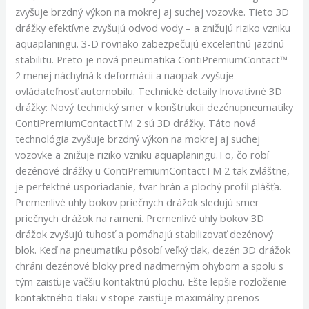
zvyšuje brzdný výkon na mokrej aj suchej vozovke. Tieto 3D
drážky efektívne zvyšujú odvod vody – a znižujú riziko vzniku
aquaplaningu. 3-D rovnako zabezpečujú excelentnú jazdnú
stabilitu. Preto je nová pneumatika ContiPremiumContact™
2 menej náchylná k deformácii a naopak zvyšuje
ovládateľnosť automobilu. Technické detaily Inovatívné 3D
drážky: Nový technický smer v konštrukcii dezénupneumatiky
ContiPremiumContactTM 2 sú 3D drážky. Táto nová
technológia zvyšuje brzdný výkon na mokrej aj suchej
vozovke a znižuje riziko vzniku aquaplaningu.To, čo robí
dezénové drážky u ContiPremiumContactTM 2 tak zvláštne,
je perfektné usporiadanie, tvar hrán a plochý profil plášťa.
Premenlivé uhly bokov priečnych drážok sledujú smer
priečnych drážok na rameni. Premenlivé uhly bokov 3D
drážok zvyšujú tuhosť a pomáhajú stabilizovať dezénový
blok. Keď na pneumatiku pôsobí veľký tlak, dezén 3D drážok
chráni dezénové bloky pred nadmerným ohybom a spolu s
tým zaisťuje väčšiu kontaktnú plochu. Ešte lepšie rozloženie
kontaktného tlaku v stope zaisťuje maximálny prenos