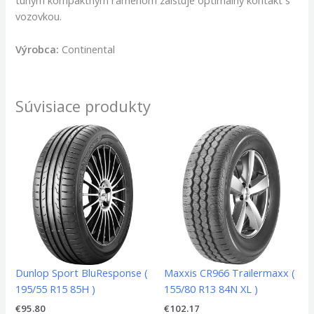
tuhým kompaktným ramenom zaisťuje optimálny kontakt s
vozovkou.
Výrobca:
Continental
Súvisiace produkty
Dunlop Sport BluResponse (
Maxxis CR966 Trailermaxx (
195/55 R15 85H )
155/80 R13 84N XL )
€
95.80
€
102.17