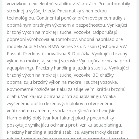
vozovkou a excelentnú stabilitu v zákrutách. Pre automobily
strednej a vyššej triedy. Pneumatiky s nemeckou
technológiou, Continental ponúka prémiové pneumatiky s
optimálnym brzdným výkonom a bezpečnosťou. Vynikajúci
brzdný výkon na mokrej i suchej vozovke. Odporúčajú
poprední výrobcovia automobilov, vhodná napríklad pre
modely Audi A1/A6, BMW Series 3/5, Nissan Qashqai a VW
Passat. Prednosti: Inovatívna 3-D drážka Vynikajúci brzdný
výkon na mokrej aj suchej vozovke Vynikajúca ochrana proti
aquaplaningu Precízny handling a jazdná stabilita Vynikajúci
brzdný výkon na mokrej i suchej vozovke. 3D drážky
optimalizujú brzdný výkon na mokrej i suchej vozovke.
Rovnomerné rozloženie tlaku zaisťuje veľmi krátku brzdnú
dráhu. Vynikajúca ochrana proti aquaplaningu. Vďaka
zvýšenému počtu dezénových blokov a otvorenému
vnútornému ramenu je voda rozptýlená efektívnejšie.
Harmonický oblý tvar kontaktnej plochy pneumatiky
poskytuje vynikajúcu ochranu proti vzniku aquaplaningu.
Precízny handling a jazdná stabilita. Asymetrický dezén s