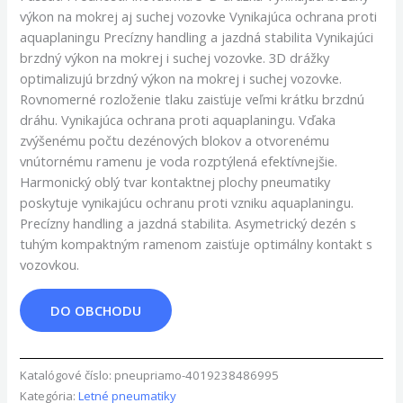
výkon na mokrej aj suchej vozovke Vynikajúca ochrana proti
aquaplaningu Precízny handling a jazdná stabilita Vynikajúci
brzdný výkon na mokrej i suchej vozovke. 3D drážky
optimalizujú brzdný výkon na mokrej i suchej vozovke.
Rovnomerné rozloženie tlaku zaisťuje veľmi krátku brzdnú
dráhu. Vynikajúca ochrana proti aquaplaningu. Vďaka
zvýšenému počtu dezénových blokov a otvorenému
vnútornému ramenu je voda rozptýlená efektívnejšie.
Harmonický oblý tvar kontaktnej plochy pneumatiky
poskytuje vynikajúcu ochranu proti vzniku aquaplaningu.
Precízny handling a jazdná stabilita. Asymetrický dezén s
tuhým kompaktným ramenom zaisťuje optimálny kontakt s
vozovkou.
DO OBCHODU
Katalógové číslo:
pneupriamo-4019238486995
Kategória:
Letné pneumatiky