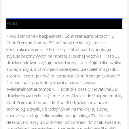
Popis
Nový štandard v bezpečnosti: ContiPremiumContact™ 2
ContiPremiumContact™2 má nový technický smer v
konštrukcii dezénu – 3D drážky. Táto nová technológia
zvyšuje brzdný výkon na mokrej aj suchej vozovke. Tieto 3D
drážky efektívne zvyšujú odvod vody – a znižujú riziko vzniku
aquaplaningu. 3-D rovnako zabezpečujú excelentnú jazdnú
stabilitu. Preto je nová pneumatika ContiPremiumContact™
2 menej náchylná k deformácii a naopak zvyšuje
ovládateľnosť automobilu. Technické detaily Inovatívné 3D
drážky: Nový technický smer v konštrukcii dezénupneumatiky
ContiPremiumContactTM 2 sú 3D drážky. Táto nová
technológia zvyšuje brzdný výkon na mokrej aj suchej
vozovke a znižuje riziko vzniku aquaplaningu.To, čo robí
dezénové drážky u ContiPremiumContactTM 2 tak zvláštne,
je perfektné usporiadanie, tvar hrán a plochý profil plášťa.