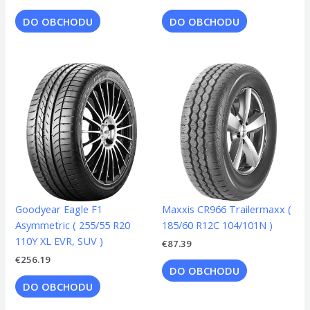
DO OBCHODU
DO OBCHODU
Goodyear Eagle F1
Maxxis CR966 Trailermaxx (
Asymmetric ( 255/55 R20
185/60 R12C 104/101N )
110Y XL EVR, SUV )
€
87.39
€
256.19
DO OBCHODU
DO OBCHODU