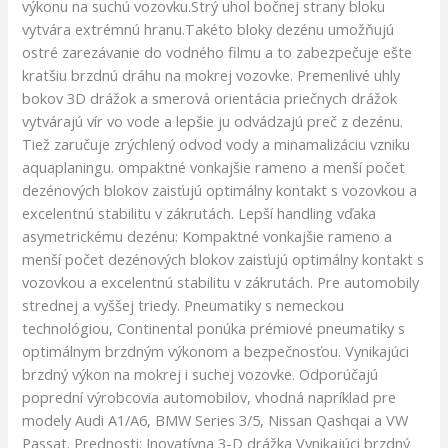
výkonu na suchú vozovku.Strý uhol bočnej strany bloku
vytvára extrémnú hranu.Takéto bloky dezénu umožňujú
ostré zarezávanie do vodného filmu a to zabezpečuje ešte
kratšiu brzdnú dráhu na mokrej vozovke. Premenlivé uhly
bokov 3D drážok a smerová orientácia priečnych drážok
vytvárajú vír vo vode a lepšie ju odvádzajú preč z dezénu.
Tiež zaručuje zrýchlený odvod vody a minamalizáciu vzniku
aquaplaningu. ompaktné vonkajšie rameno a menší počet
dezénových blokov zaisťujú optimálny kontakt s vozovkou a
excelentnú stabilitu v zákrutách. Lepší handling vďaka
asymetrickému dezénu: Kompaktné vonkajšie rameno a
menší počet dezénových blokov zaisťujú optimálny kontakt s
vozovkou a excelentnú stabilitu v zákrutách. Pre automobily
strednej a vyššej triedy. Pneumatiky s nemeckou
technológiou, Continental ponúka prémiové pneumatiky s
optimálnym brzdným výkonom a bezpečnosťou. Vynikajúci
brzdný výkon na mokrej i suchej vozovke. Odporúčajú
poprední výrobcovia automobilov, vhodná napríklad pre
modely Audi A1/A6, BMW Series 3/5, Nissan Qashqai a VW
Passat. Prednosti: Inovatívna 3-D drážka Vynikajúci brzdný