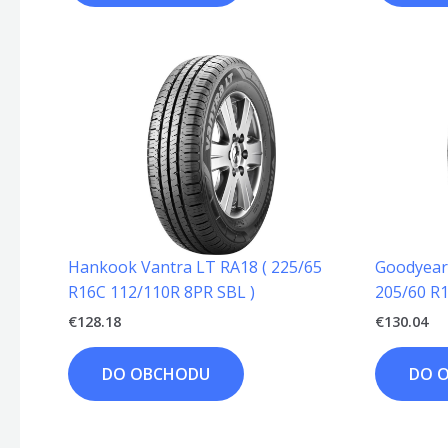
Hankook Vantra LT RA18 ( 225/65
Goodyear 
R16C 112/110R 8PR SBL )
205/60 R1
€
128.18
€
130.04
DO OBCHODU
DO 