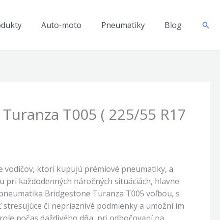
odukty
Auto-moto
Pneumatiky
Blog
Hľad
 Turanza T005 ( 225/55 R17
 vodičov, ktorí kupujú prémiové pneumatiky, a
u pri každodenných náročných situáciách, hlavne
e pneumatika Bridgestone Turanza T005 voľbou, s
 stresujúce či nepriaznivé podmienky a umožní im
ntrole počas daždivého dňa, pri odbočovaní na