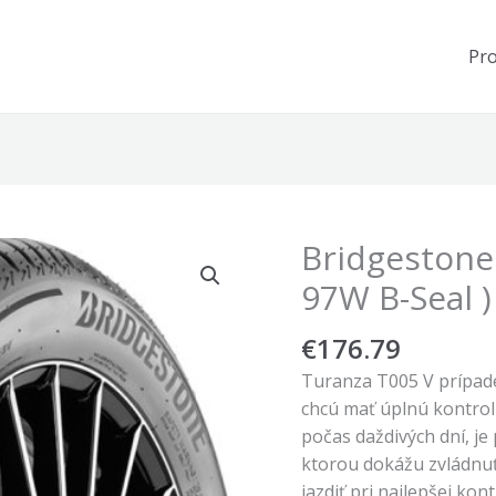
Pr
Bridgestone
97W B-Seal )
€
176.79
Turanza T005 V prípade
chcú mať úplnú kontrol
počas daždivých dní, j
ktorou dokážu zvládnuť
jazdiť pri najlepšej ko