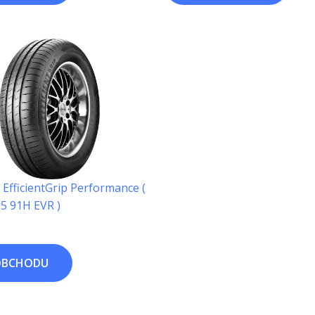
EfficientGrip Performance (
5 91H EVR )
OBCHODU