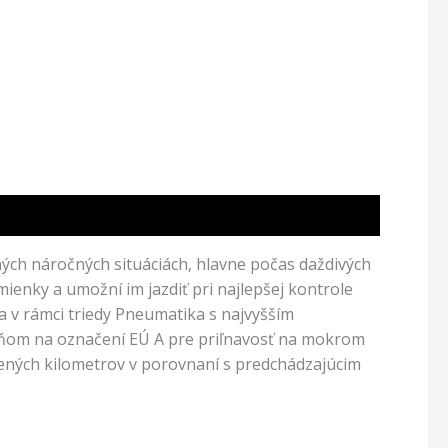
ých náročných situáciách, hlavne počas daždivých
ienky a umožní im jazdiť pri najlepšej kontrole
 v rámci triedy Pneumatika s najvyšším
ňom na označení EÚ A pre priľnavosť na mokrom
dených kilometrov v porovnaní s predchádzajúcim