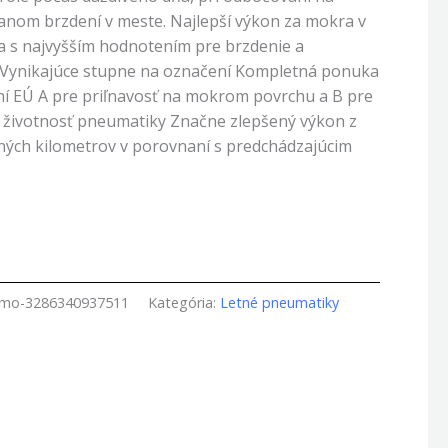
vanom brzdení v meste. Najlepší výkon za mokra v
a s najvyšším hodnotením pre brzdenie a
Vynikajúce stupne na označení Kompletná ponuka
í EÚ A pre priľnavosť na mokrom povrchu a B pre
a životnosť pneumatiky Značne zlepšený výkon z
ných kilometrov v porovnaní s predchádzajúcim
amo-3286340937511
Kategória:
Letné pneumatiky