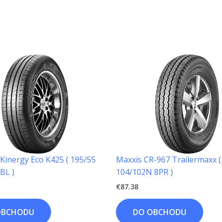
inergy Eco K425 ( 195/55
Maxxis CR-967 Trailermaxx (
BL )
104/102N 8PR )
€
87.38
OBCHODU
DO OBCHODU