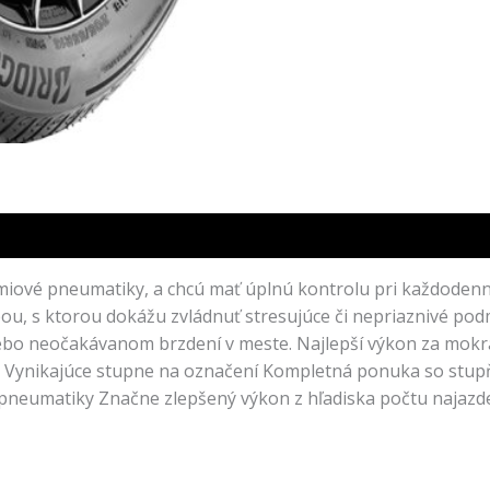
miové pneumatiky, a chcú mať úplnú kontrolu pri každodenn
u, s ktorou dokážu zvládnuť stresujúce či nepriaznivé podm
lebo neočakávanom brzdení v meste. Najlepší výkon za mokra
 Vynikajúce stupne na označení Kompletná ponuka so stup
ť pneumatiky Značne zlepšený výkon z hľadiska počtu najaz