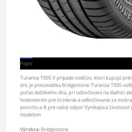
Popis
Turanza T005 V prípade vodičov, ktorí kupujú pré
dní, je pneumatika Bridgestone Turanza T005 voľbo
počas daždivého dňa, pri odbočovaní na diaľnici a
hodnotením pre brzdenie a odbočovanie za mokra
povrchu a B pre valivý odpor Vynikajúca životnos
modelom
Výrobca:
Bridgestone