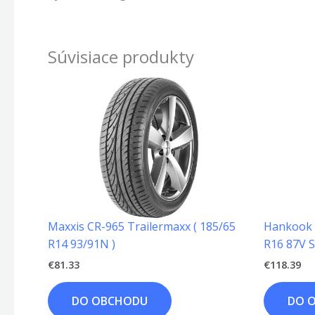
Súvisiace produkty
Maxxis CR-965 Trailermaxx ( 185/65
Hankook K
R14 93/91N )
R16 87V S
€
81.33
€
118.39
DO OBCHODU
DO 