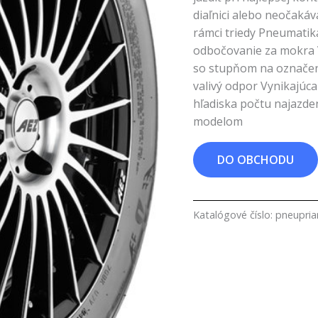
diaľnici alebo neočaká
rámci triedy Pneumatik
odbočovanie za mokra 
so stupňom na označen
valivý odpor Vynikajúc
hľadiska počtu najazde
modelom
DO OBCHODU
Katalógové číslo:
pneupri