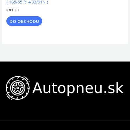
( 185/65 R14 93/91N )
€
81.33
DO OBCHODU