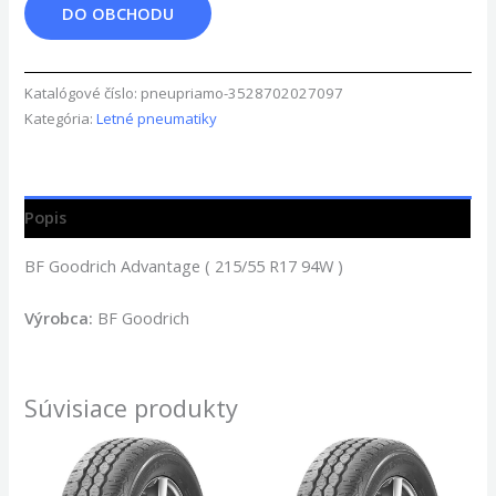
DO OBCHODU
Katalógové číslo:
pneupriamo-3528702027097
Kategória:
Letné pneumatiky
Popis
BF Goodrich Advantage ( 215/55 R17 94W )
Výrobca:
BF Goodrich
Súvisiace produkty