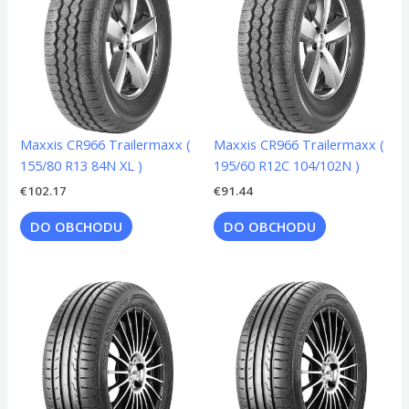
Maxxis CR966 Trailermaxx (
Maxxis CR966 Trailermaxx (
155/80 R13 84N XL )
195/60 R12C 104/102N )
€
102.17
€
91.44
DO OBCHODU
DO OBCHODU