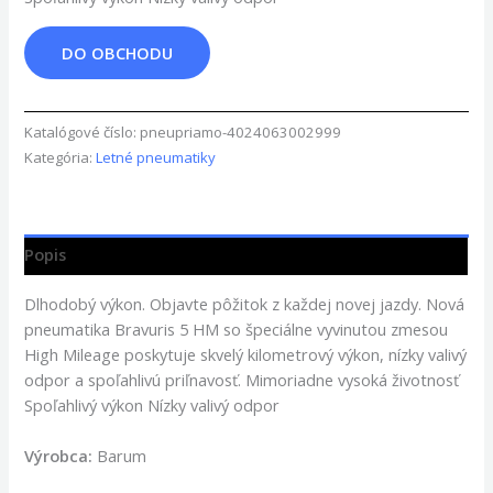
DO OBCHODU
Katalógové číslo:
pneupriamo-4024063002999
Kategória:
Letné pneumatiky
Popis
Dlhodobý výkon. Objavte pôžitok z každej novej jazdy. Nová
pneumatika Bravuris 5 HM so špeciálne vyvinutou zmesou
High Mileage poskytuje skvelý kilometrový výkon, nízky valivý
odpor a spoľahlivú priľnavosť. Mimoriadne vysoká životnosť
Spoľahlivý výkon Nízky valivý odpor
Výrobca:
Barum