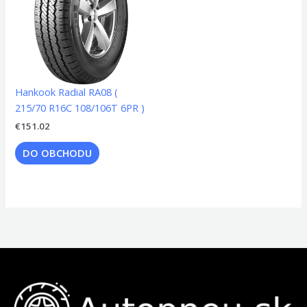
Hankook Radial RA08 (
215/70 R16C 108/106T 6PR )
€
151.02
DO OBCHODU