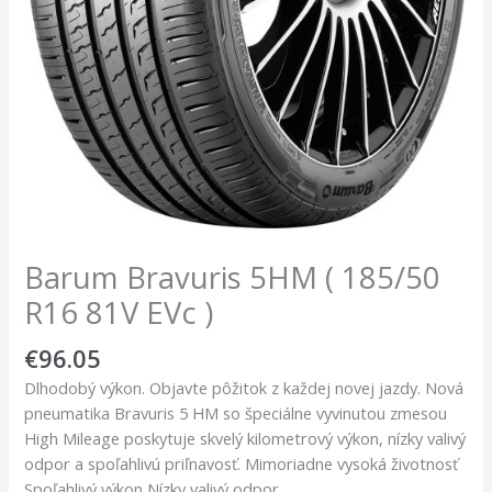
Barum Bravuris 5HM ( 185/50
R16 81V EVc )
€
96.05
Dlhodobý výkon. Objavte pôžitok z každej novej jazdy. Nová
pneumatika Bravuris 5 HM so špeciálne vyvinutou zmesou
High Mileage poskytuje skvelý kilometrový výkon, nízky valivý
odpor a spoľahlivú priľnavosť. Mimoriadne vysoká životnosť
Spoľahlivý výkon Nízky valivý odpor