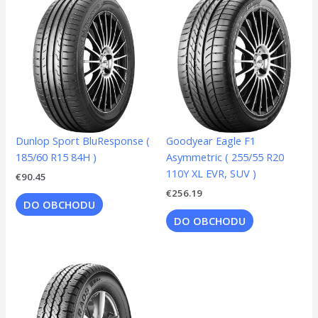
Dunlop Sport BluResponse (
Goodyear Eagle F1
185/60 R15 84H )
Asymmetric ( 255/55 R20
110Y XL EVR, SUV )
€
90.45
€
256.19
DO OBCHODU
DO OBCHODU