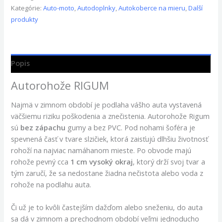
Kategórie:
Auto-moto
,
Autodoplnky
,
Autokoberce na mieru
,
Další
produkty
Popis
Autorohože RIGUM
Najmä v zimnom období je podlaha vášho auta vystavená
väčšiemu riziku poškodenia a znečistenia. Autorohože Rigum
sú
bez zápachu
gumy a bez PVC. Pod nohami šoféra je
spevnená časť v tvare slzičiek, ktorá zaisťujú dlhšiu životnosť
rohoží na najviac namáhanom mieste. Po obvode majú
rohože pevný cca
1 cm vysoký okraj
, ktorý drží svoj tvar a
tým zaručí, že sa nedostane žiadna nečistota alebo voda z
rohože na podlahu auta.
Či už je to kvôli častejším dažďom alebo sneženiu, do auta
sa dá v zimnom a prechodnom období veľmi jednoducho