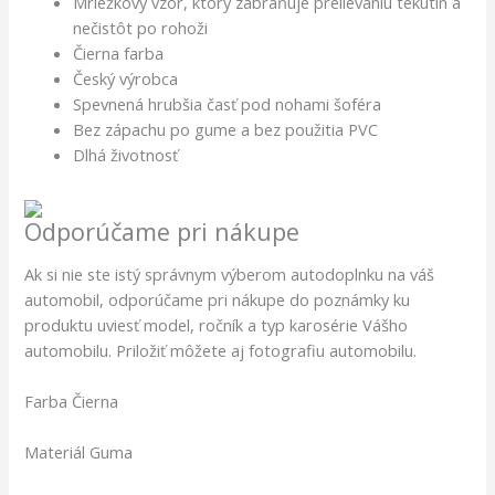
Mriežkový vzor, ktorý zabraňuje prelievaniu tekutín a
nečistôt po rohoži
Čierna farba
Český výrobca
Spevnená hrubšia časť pod nohami šoféra
Bez zápachu po gume a bez použitia PVC
Dlhá životnosť
Odporúčame pri nákupe
Ak si nie ste istý správnym výberom autodoplnku na váš
automobil, odporúčame pri nákupe do poznámky ku
produktu uviesť model, ročník a typ karosérie Vášho
automobilu. Priložiť môžete aj fotografiu automobilu.
Farba Čierna
Materiál Guma