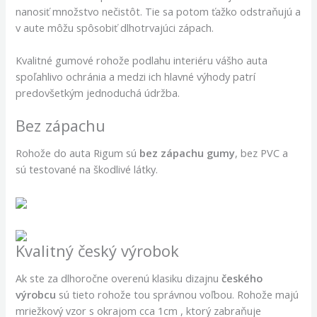
nanosiť množstvo nečistôt. Tie sa potom ťažko odstraňujú a
v aute môžu spôsobiť dlhotrvajúci zápach.
Kvalitné gumové rohože podlahu interiéru vášho auta
spoľahlivo ochránia a medzi ich hlavné výhody patrí
predovšetkým jednoduchá údržba.
Bez zápachu
Rohože do auta Rigum sú
bez zápachu gumy
, bez PVC a
sú testované na škodlivé látky.
Kvalitný český výrobok
Ak ste za dlhoročne overenú klasiku dizajnu
českého
výrobcu
sú tieto rohože tou správnou voľbou. Rohože majú
mriežkový vzor s okrajom cca 1cm , ktorý zabraňuje