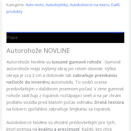
Kategórie:
Auto-moto
,
Autodoplnky
,
Autokoberce na mieru
,
Další
produkty
Popis
Autorohože NOVLINE
Autorohože Novline sú
luxusné gumové rohože
. Gumové
autorohože majú zvýšený okraj po celom obvode. Výška
okraja je cca 3 cm a dokonale tak
zabraňuje prenikaniu
nečistôt do interiéru
automobilu. To vodiči ocenia
predovšetkým v daždivom jesennom počasí. V zime gumové
rohože zadržujú z topánok roztápajúci sneh a na jar chráni
podlahu vozidla pred blatom počas odmäku.
Drsná textúra
na koberci spoľahlivo zabraňuje šmýkaniu sa topánok.
Autokoberce Novline sú vhodné predovšetkým pre tých,
ktorí potrpia na
kvalitu a precíznosť
. Každý, kto chce