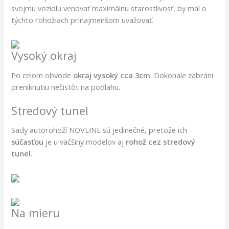
svojmu vozidlu venovať maximálnu starostlivosť, by mal o
týchto rohožiach prinajmenšom uvažovať.
Vysoký okraj
Po celom obvode
okraj vysoký cca 3cm
. Dokonale zabráni
preniknutiu nečistôt na podlahu.
Stredový tunel
Sady autorohoží NOVLINE sú jedinečné, pretože ich
súčasťou
je u väčšiny modelov aj
rohož cez stredový
tunel
.
Na mieru