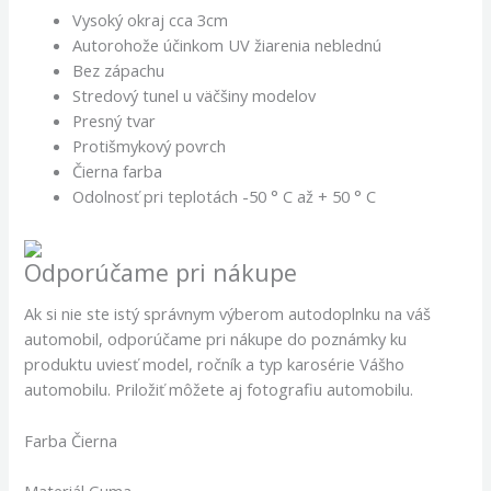
Vysoký okraj cca 3cm
Autorohože účinkom UV žiarenia neblednú
Bez zápachu
Stredový tunel u väčšiny modelov
Presný tvar
Protišmykový povrch
Čierna farba
Odolnosť pri teplotách -50 ° C až + 50 ° C
Odporúčame pri nákupe
Ak si nie ste istý správnym výberom autodoplnku na váš
automobil, odporúčame pri nákupe do poznámky ku
produktu uviesť model, ročník a typ karosérie Vášho
automobilu. Priložiť môžete aj fotografiu automobilu.
Farba Čierna
Materiál Guma