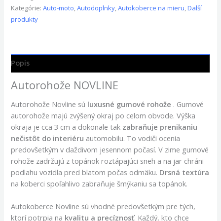
Kategórie:
Auto-moto
,
Autodoplnky
,
Autokoberce na mieru
,
Další
produkty
Popis
Autorohože NOVLINE
Autorohože Novline sú
luxusné gumové rohože
. Gumové
autorohože majú zvýšený okraj po celom obvode. Výška
okraja je cca 3 cm a dokonale tak
zabraňuje prenikaniu
nečistôt do interiéru
automobilu. To vodiči ocenia
predovšetkým v daždivom jesennom počasí. V zime gumové
rohože zadržujú z topánok roztápajúci sneh a na jar chráni
podlahu vozidla pred blatom počas odmäku.
Drsná textúra
na koberci spoľahlivo zabraňuje šmýkaniu sa topánok.
Autokoberce Novline sú vhodné predovšetkým pre tých,
ktorí potrpia na
kvalitu a precíznosť
. Každý, kto chce