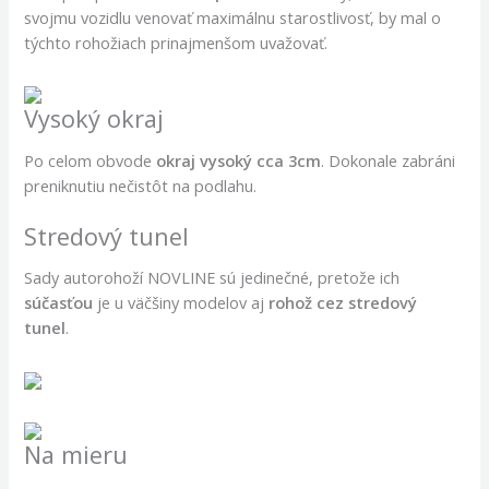
svojmu vozidlu venovať maximálnu starostlivosť, by mal o
týchto rohožiach prinajmenšom uvažovať.
Vysoký okraj
Po celom obvode
okraj vysoký cca 3cm
. Dokonale zabráni
preniknutiu nečistôt na podlahu.
Stredový tunel
Sady autorohoží NOVLINE sú jedinečné, pretože ich
súčasťou
je u väčšiny modelov aj
rohož cez stredový
tunel
.
Na mieru