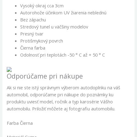
Vysoký okraj cca 3cm
Autorohože účinkom UV žiarenia neblednú
Bez zápachu
Stredový tunel u väčšiny modelov
Presný tvar
Protišmykový povrch
Čierna farba
Odolnosť pri teplotách -50 ° C až + 50 ° C
Odporúčame pri nákupe
Ak si nie ste istý správnym výberom autodoplnku na váš
automobil, odporúčame pri nákupe do poznámky ku
produktu uviesť model, ročník a typ karosérie Vášho
automobilu. Priložiť môžete aj fotografiu automobilu.
Farba Čierna
Materiál Guma