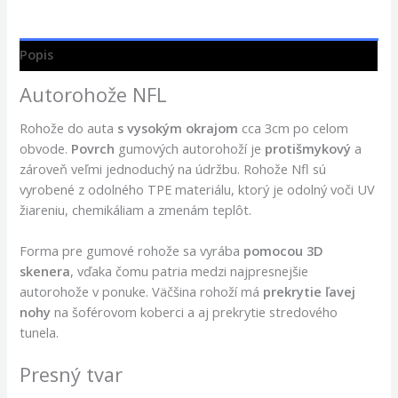
Popis
Autorohože NFL
Rohože do auta
s vysokým okrajom
cca 3cm po celom
obvode.
Povrch
gumových autorohoží je
protišmykový
a
zároveň veľmi jednoduchý na údržbu. Rohože Nfl sú
vyrobené z odolného TPE materiálu, ktorý je odolný voči UV
žiareniu, chemikáliam a zmenám teplôt.
Forma pre gumové rohože sa vyrába
pomocou 3D
skenera
, vďaka čomu patria medzi najpresnejšie
autorohože v ponuke. Väčšina rohoží má
prekrytie ľavej
nohy
na šoférovom koberci a aj prekrytie stredového
tunela.
Presný tvar