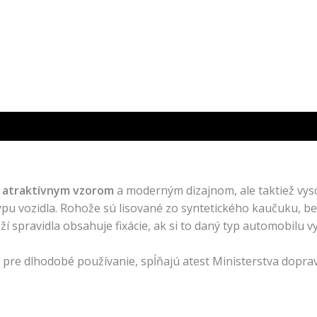
m
atraktívnym vzorom
a moderným dizajnom, ale taktiež vys
u vozidla. Rohože sú lisované zo syntetického kaučuku, be
spravidla obsahuje fixácie, ak si to daný typ automobilu v
pre dlhodobé používanie, spĺňajú atest Ministerstva doprav