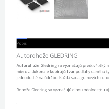
Popis
Autorohože GLEDRING
Autorohože Gledring sa vyznačujú
predovšetký
mieru a
dokonale kopírujú tvar
podlahy daného typ
jednoduché na údržbu. Každá sada gumových rohoží 
Rohože Gledring sa vyznačujú dlhou odolnosťou aj 
.