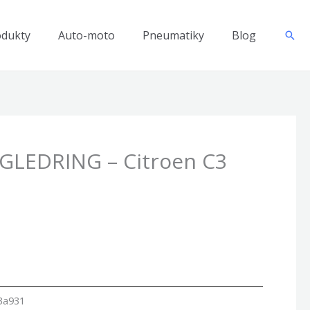
odukty
Auto-moto
Pneumatiky
Blog
Hľad
GLEDRING – Citroen C3
3a931