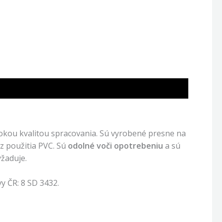
okou kvalitou spracovania. Sú vyrobené presne na
z použitia PVC. Sú
odolné voči opotrebeniu
a sú
yžaduje.
y ČR: 8 SD 3432.