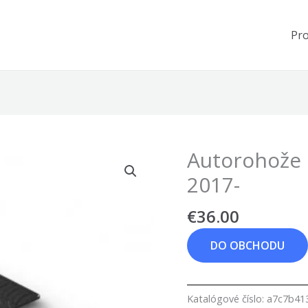
Pr
Autorohože 
2017-
€
36.00
DO OBCHODU
Katalógové číslo:
a7c7b41