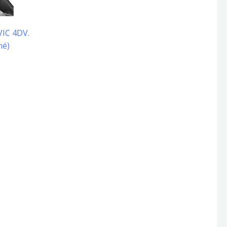
VIC 4DV.
né)