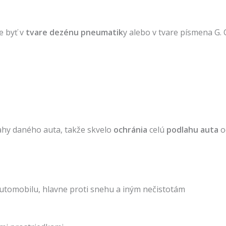
e byť v
tvare dezénu pneumatik
y alebo v tvare písmena G.
hy daného auta, takže skvelo
ochránia
celú
podlahu auta
o
utomobilu, hlavne proti snehu a iným nečistotám