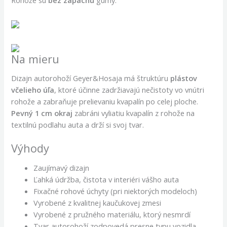
Na mieru
Dizajn autorohoží Geyer&Hosaja má štruktúru
plástov
včelieho úľa
, ktoré účinne zadržiavajú nečistoty vo vnútri
rohože a zabraňuje prelievaniu kvapalín po celej ploche.
Pevný 1 cm okraj
zabráni vyliatiu kvapalín z rohože na
textilnú podlahu auta a drží si svoj tvar.
Výhody
Zaujímavý dizajn
Ľahká údržba, čistota v interiéri vášho auta
Fixačné rohové úchyty (pri niektorých modeloch)
Vyrobené z kvalitnej kaučukovej zmesi
Vyrobené z pružného materiálu, ktorý nesmrdí
Tvar autorohoží zodpovedá presne typu vozidla