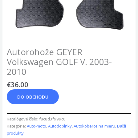
Autorohože GEYER –
Volkswagen GOLF V. 2003-
2010
€
36.00
DO OBCHODU
Katalógové číslo:
f8c8d3f999c8
Kategórie:
Auto-moto
,
Autodoplnky
,
Autokoberce na mieru
,
Další
produkty