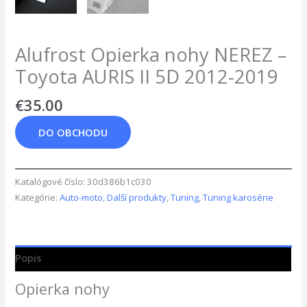
Alufrost Opierka nohy NEREZ –
Toyota AURIS II 5D 2012-2019
€
35.00
DO OBCHODU
Katalógové číslo:
30d386b1c030
Kategórie:
Auto-moto
,
Další produkty
,
Tuning
,
Tuning karosérie
Popis
Opierka nohy