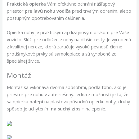
Praktická opierka
Vám efektívne ochráni nášľapový
priestor
pre ľavú nohu vodiča
pred trvalým odrením, alebo
postupným opotrebovaním čalúnenia.
Opierka nohy je praktickým aj dizajnovým prvkom pre Vaše
vozidlo. Slúži pre odloženie nohy na dlhšie cesty. Je vyrobená
z kvalitnej nereze, ktorá zaručuje vysokú pevnosť, čierne
protišmykové prvky sú samolepiace a sú vyrobené zo
špeciálnej živice.
Montáž
Montáž sa vykonáva dvoma spôsobmi, podľa toho, ako je
priestor pre nohu v aute riešený. Jedna z možností je tá, že
sa opierka
nalepí
na plastovú pôvodnú opierku nohy, druhý
spôsob je uchytením
na suchý zips
+ nalepenie.